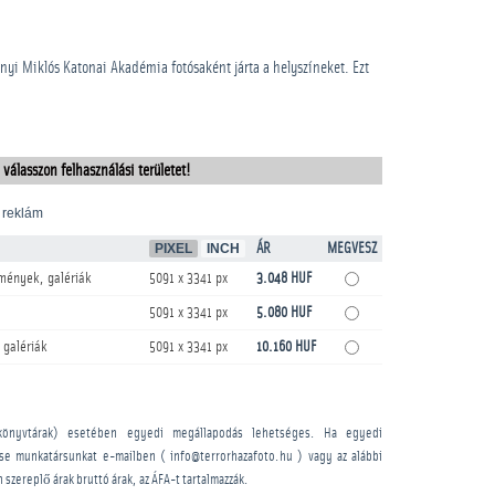
nyi Miklós Katonai Akadémia fotósaként járta a helyszíneket. Ezt
 válasszon felhasználási területet!
 reklám
PIXEL
INCH
ÁR
MEGVESZ
mények, galériák
5091 x 3341 px
3.048 HUF
5091 x 3341 px
5.080 HUF
 galériák
5091 x 3341 px
10.160 HUF
könyvtárak) esetében egyedi megállapodás lehetséges. Ha egyedi
sse munkatársunkat e-mailben ( info@terrorhazafoto.hu ) vagy az alábbi
n szereplő árak bruttó árak, az ÁFA-t tartalmazzák.