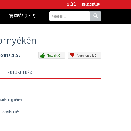
BELÉPÉS
REGISZTRÁCIÓ
KOSÁR (0 HUF)
környékén
-2017.3.37
Tetszik 0
Nem tetszik 0
FOTÓKÜLDÉS
adsereg téren.
udovika) tér