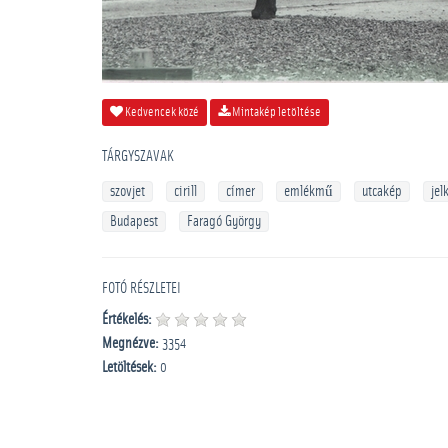
Kedvencek közé
Mintakép letöltése
TÁRGYSZAVAK
szovjet
cirill
címer
emlékmű
utcakép
jel
Budapest
Faragó György
FOTÓ RÉSZLETEI
Értékelés:
Megnézve:
3354
Letöltések:
0