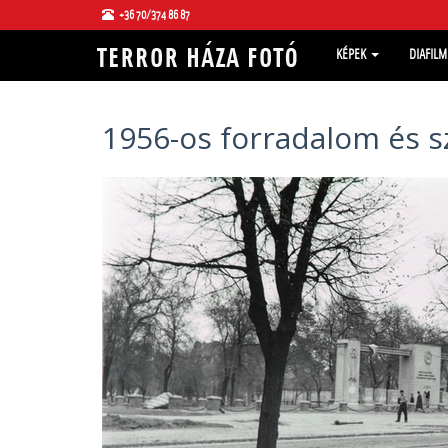
+36 70/374 86 87
KÉPEK
DIAFIL
1956-os forradalom és s