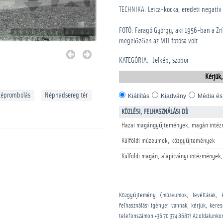
TECHNIKA: Leica-kocka, eredeti negatív
FOTÓ: Faragó György, aki 1956-ban a Zrí
megelőzően az MTI fotósa volt.
KATEGÓRIA
:
Jelkép, szobor
Kérjük,
képrombolás
Néphadsereg tér
Kiállítás
Kiadvány
Média és
KÖZLÉSI, FELHASZNÁLÁSI DÍJ
Hazai magángyűjtemények, magán intéz
Külföldi múzeumok, közgyűjtemények
Külföldi magán, alapítványi intézmények,
Közgyűjtemény (múzeumok, levéltárak, 
felhasználási igényei vannak, kérjük, kere
telefonszámon
+36 70 374 8687
! Az oldalunko