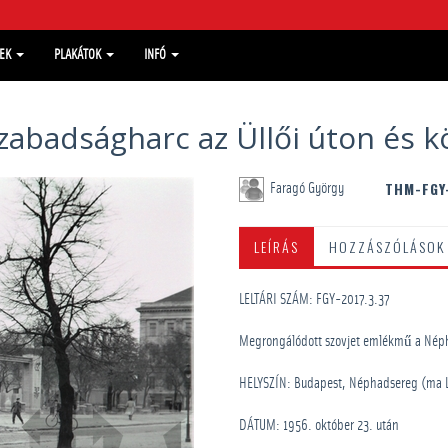
MEK
PLAKÁTOK
INFÓ
zabadságharc az Üllői úton és 
THM-FGY
Faragó György
LEÍRÁS
HOZZÁSZÓLÁSOK
LELTÁRI SZÁM: FGY-2017.3.37
Megrongálódott szovjet emlékmű a Néph
HELYSZÍN: Budapest, Néphadsereg (ma L
DÁTUM: 1956. október 23. után