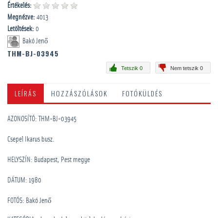
Értékelés:
Megnézve:
4013
Letöltések:
0
Bakó Jenő
THM-BJ-03945
Tetszik 0
Nem tetszik 0
LEÍRÁS
HOZZÁSZÓLÁSOK
FOTÓKÜLDÉS
AZONOSÍTÓ: THM-BJ-03945
Csepel Ikarus busz.
HELYSZÍN: Budapest, Pest megye
DÁTUM: 1980
FOTÓS: Bakó Jenő