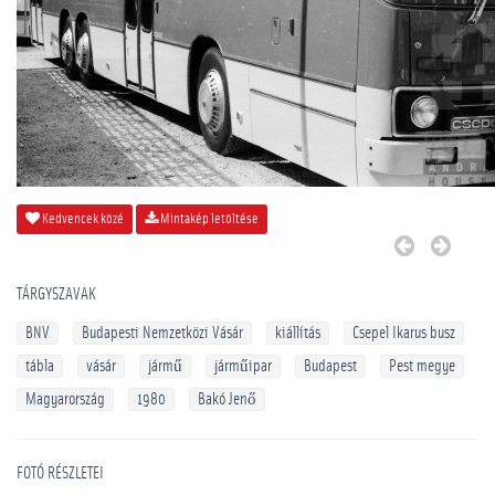
Kedvencek közé
Mintakép letöltése
TÁRGYSZAVAK
BNV
Budapesti Nemzetközi Vásár
kiállítás
Csepel Ikarus busz
tábla
vásár
jármű
járműipar
Budapest
Pest megye
Magyarország
1980
Bakó Jenő
FOTÓ RÉSZLETEI