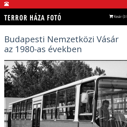
Kosár (0
Budapesti Nemzetközi Vásár
az 1980-as években