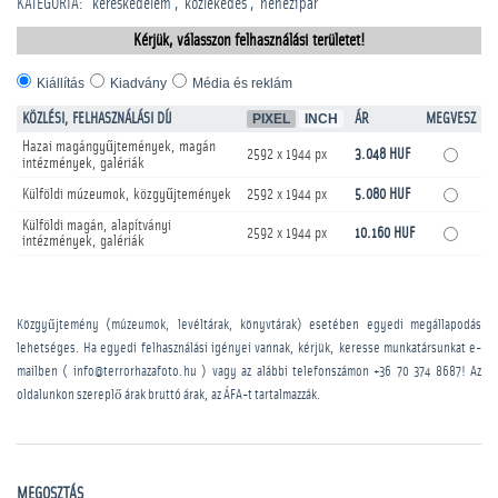
KATEGÓRIA
:
kereskedelem
közlekedés
nehézipar
Kérjük, válasszon felhasználási területet!
Kiállítás
Kiadvány
Média és reklám
KÖZLÉSI, FELHASZNÁLÁSI DÍJ
PIXEL
INCH
ÁR
MEGVESZ
Hazai magángyűjtemények, magán
2592 x 1944 px
3.048 HUF
intézmények, galériák
Külföldi múzeumok, közgyűjtemények
2592 x 1944 px
5.080 HUF
Külföldi magán, alapítványi
2592 x 1944 px
10.160 HUF
intézmények, galériák
Közgyűjtemény (múzeumok, levéltárak, könyvtárak) esetében egyedi megállapodás
lehetséges. Ha egyedi felhasználási igényei vannak, kérjük, keresse munkatársunkat e-
mailben ( info@terrorhazafoto.hu ) vagy az alábbi telefonszámon
+36 70 374 8687
! Az
oldalunkon szereplő árak bruttó árak, az ÁFA-t tartalmazzák.
MEGOSZTÁS