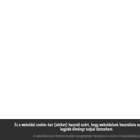
Ez a weboldal cookie-kat (sütiket) használ azért, hogy weboldalunk használata s
legjobb élményt tudjuk biztosítani.
A weboldalunkon történő további böngészéssel hozzájárul a cookie-k használatához