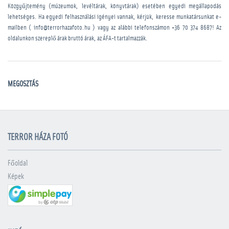
Közgyűjtemény (múzeumok, levéltárak, könyvtárak) esetében egyedi megállapodás
lehetséges. Ha egyedi felhasználási igényei vannak, kérjük, keresse munkatársunkat e-
mailben ( info@terrorhazafoto.hu ) vagy az alábbi telefonszámon
+36 70 374 8687
! Az
oldalunkon szereplő árak bruttó árak, az ÁFA-t tartalmazzák.
MEGOSZTÁS
TERROR HÁZA FOTÓ
Főoldal
Képek