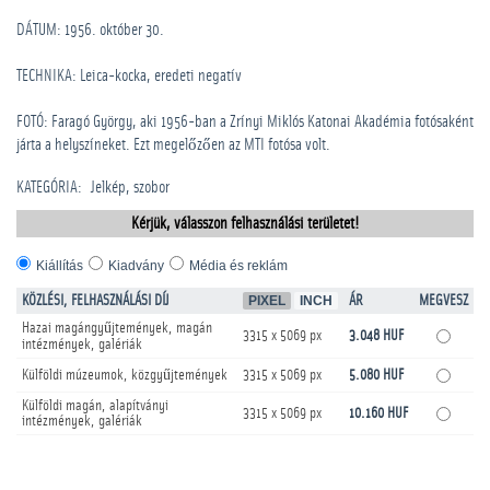
DÁTUM: 1956. október 30.
TECHNIKA: Leica-kocka, eredeti negatív
FOTÓ: Faragó György, aki 1956-ban a Zrínyi Miklós Katonai Akadémia fotósaként
járta a helyszíneket. Ezt megelőzően az MTI fotósa volt.
KATEGÓRIA
:
Jelkép, szobor
Kérjük, válasszon felhasználási területet!
Kiállítás
Kiadvány
Média és reklám
KÖZLÉSI, FELHASZNÁLÁSI DÍJ
PIXEL
INCH
ÁR
MEGVESZ
Hazai magángyűjtemények, magán
3315 x 5069 px
3.048 HUF
intézmények, galériák
Külföldi múzeumok, közgyűjtemények
3315 x 5069 px
5.080 HUF
Külföldi magán, alapítványi
3315 x 5069 px
10.160 HUF
intézmények, galériák