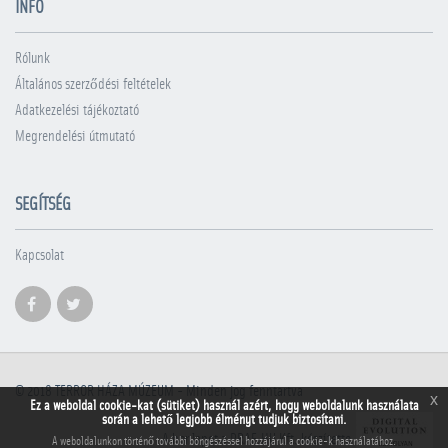
INFÓ
Rólunk
Általános szerződési feltételek
Adatkezelési tájékoztató
Megrendelési útmutató
SEGÍTSÉG
Kapcsolat
© 2018
TERROR HÁZA MÚZEUM
- Minden jog fenntartva
x
Ez a weboldal cookie-kat (sütiket) használ azért, hogy weboldalunk használata
során a lehető legjobb élményt tudjuk biztosítani.
A honlapot a PRAE.HU Kft. készítette
A weboldalunkon történő további böngészéssel hozzájárul a cookie-k használatához.