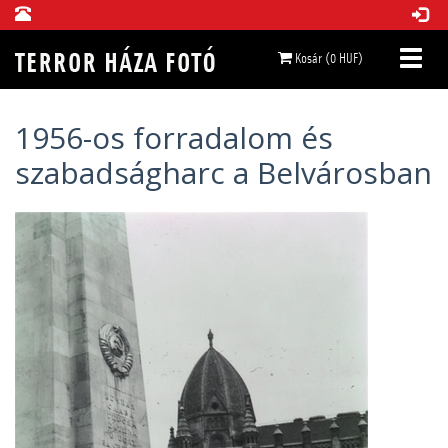
Kosár (0 HUF)
1956-os forradalom és
szabadságharc a Belvárosban