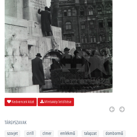
Kedvencek közé
Mintakép letöltése
TÁRGYSZAVAK
szovjet
cirill
címer
emlékmű
talapzat
dombormű