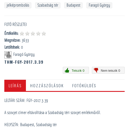
jelképrombolás
Szabadság tér
Budapest
Faragó György
FOTÓ RÉSZLETEI
Értékelés:
Megnézve:
3633
Letöltések:
0
Faragó György
THM-FGY-2017.3.39
Tetszik 0
Nem tetszik 0
LEÍRÁS
HOZZÁSZÓLÁSOK
FOTÓKÜLDÉS
LELTÁRI SZÁM: FGY-2017.3.39
A szovjet címer eltávolítása a Szabadság téri szovjet emlékműről.
HELYSZÍN: Budapest, Szabadság tér