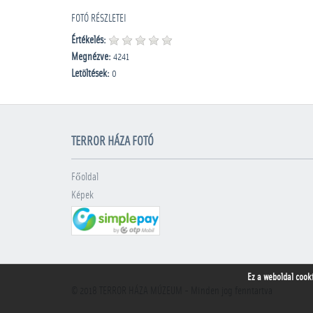
FOTÓ RÉSZLETEI
Értékelés:
Megnézve:
4241
Letöltések:
0
TERROR HÁZA FOTÓ
Főoldal
Képek
Ez a weboldal cook
© 2018
TERROR HÁZA MÚZEUM
- Minden jog fenntartva