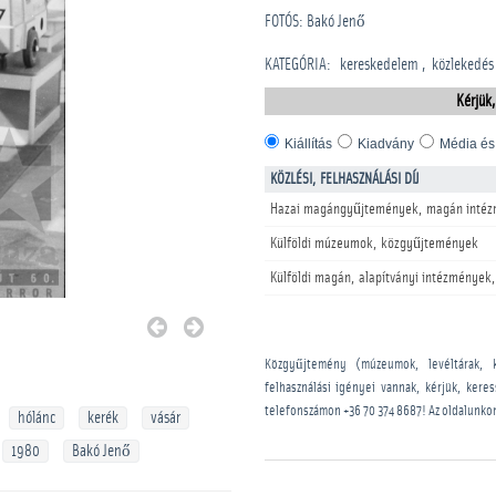
FOTÓS: Bakó Jenő
KATEGÓRIA
:
kereskedelem
közlekedés
Kérjük,
Kiállítás
Kiadvány
Média és
KÖZLÉSI, FELHASZNÁLÁSI DÍJ
Hazai magángyűjtemények, magán intéz
Külföldi múzeumok, közgyűjtemények
Külföldi magán, alapítványi intézmények,
Közgyűjtemény (múzeumok, levéltárak, 
felhasználási igényei vannak, kérjük, kere
telefonszámon
+36 70 374 8687
! Az oldalunko
hólánc
kerék
vásár
1980
Bakó Jenő