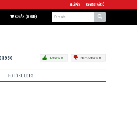
BELÉPÉS
REGISZTRÁCIÓ
KOSÁR (0 HUF)
03950
Tetszik 0
Nem tetszik 0
FOTÓKÜLDÉS