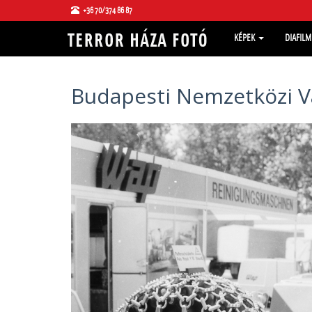
+36 70/374 86 87
KÉPEK
DIAFIL
Budapesti Nemzetközi V