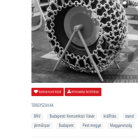
Kedvencek közé
Mintakép letöltése
TÁRGYSZAVAK
BNV
Budapesti Nemzetközi Vásár
kiállítás
stand
járműipar
Budapest
Pest megye
Magyarország