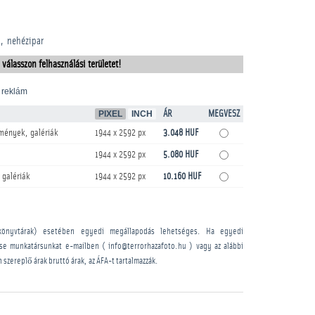
nehézipar
 válasszon felhasználási területet!
 reklám
PIXEL
INCH
ÁR
MEGVESZ
mények, galériák
1944 x 2592 px
3.048 HUF
1944 x 2592 px
5.080 HUF
 galériák
1944 x 2592 px
10.160 HUF
könyvtárak) esetében egyedi megállapodás lehetséges. Ha egyedi
sse munkatársunkat e-mailben ( info@terrorhazafoto.hu ) vagy az alábbi
n szereplő árak bruttó árak, az ÁFA-t tartalmazzák.