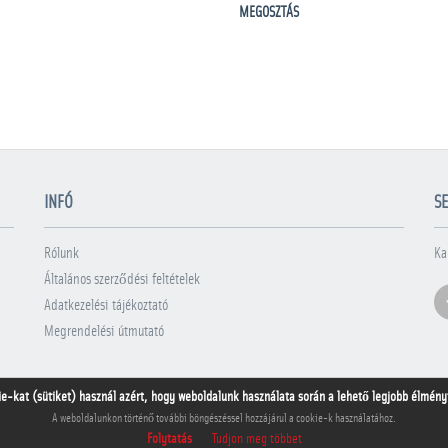
MEGOSZTÁS
INFÓ
SE
Rólunk
Ka
Általános szerződési feltételek
Adatkezelési tájékoztató
Megrendelési útmutató
ie-kat (sütiket) használ azért, hogy weboldalunk használata során a lehető legjobb élményt 
A weboldalunkon történő további böngészéssel hozzájárul a cookie-k használatához.
Folytatás
Tudjon meg többet