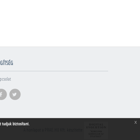
GÍTSÉG
pcsolat
x
tudjuk biztosítani.
A honlapot a PRAE.HU Kft. készítette