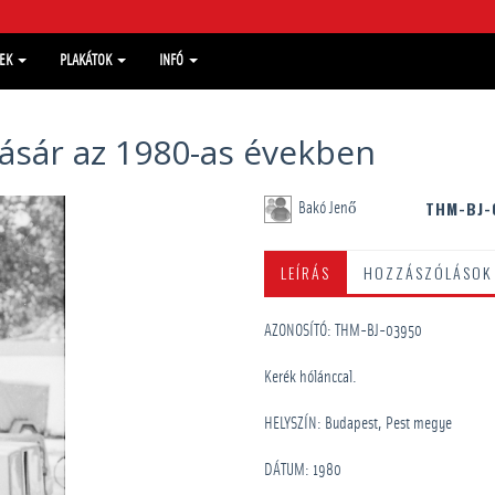
MEK
PLAKÁTOK
INFÓ
ásár az 1980-as években
THM-BJ-
Bakó Jenő
LEÍRÁS
HOZZÁSZÓLÁSOK
AZONOSÍTÓ: THM-BJ-03950
Kerék hólánccal.
HELYSZÍN: Budapest, Pest megye
DÁTUM: 1980