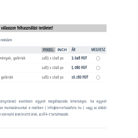
 válasszon felhasználási területet!
 reklám
PIXEL
INCH
ÁR
MEGVESZ
mények, galériák
1483 x 1046 px
3.048 HUF
1483 x 1046 px
5.080 HUF
 galériák
1483 x 1046 px
10.160 HUF
könyvtárak) esetében egyedi megállapodás lehetséges. Ha egyedi
sse munkatársunkat e-mailben ( info@terrorhazafoto.hu ) vagy az alábbi
n szereplő árak bruttó árak, az ÁFA-t tartalmazzák.