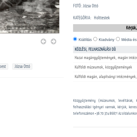
FOTÓ: Józsa Ottó
KATEGÓRIA
:
Holttestek
Kérjük,
Kiállítás
Kiadvány
Média és
KÖZLÉSI, FELHASZNÁLÁSI DÍJ
Hazai magángyűjtemények, magán intéz
pest
Józsa Ottó
Külföldi múzeumok, közgyűjtemények
Külföldi magán, alapítványi intézmények,
Közgyűjtemény (múzeumok, levéltárak, 
felhasználási igényei vannak, kérjük, kere
telefonszámon
+36 70 374 8687
! Az oldalunko