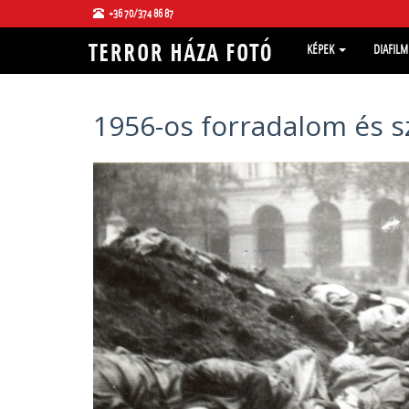
+36 70/374 86 87
KÉPEK
DIAFIL
1956-os forradalom és 