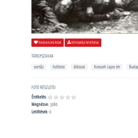
Kedvencek közé
Mintakép letöltése
TÁRGYSZAVAK
sortűz
holttest
áldozat
Kossuth Lajos tér
Buda
FOTÓ RÉSZLETEI
Értékelés:
Megnézve:
3180
Letöltések:
0