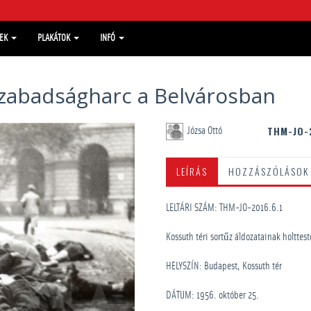
MEK
PLAKÁTOK
INFÓ
szabadságharc a Belvárosban
THM-JO-
Józsa Ottó
LEÍRÁS
HOZZÁSZÓLÁSOK
LELTÁRI SZÁM: THM-JO-2016.6.1
Kossuth téri sortűz áldozatainak holttest
HELYSZÍN: Budapest, Kossuth tér
DÁTUM: 1956. október 25.