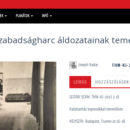
MEK
PLAKÁTOK
INFÓ
zabadságharc áldozatainak teme
THM-KJ-2
Joseph Kadar
LEÍRÁS
HOZZÁSZÓLÁSOK
LELTÁRI SZÁM: THM-KJ-2017.2.16
Halottasház koporsókkal temetőben.
HELYSZÍN: Budapest, Fiumei út 16-18.