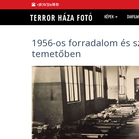
+36 70/374 86 87
KÉPEK
DIAFIL
1956-os forradalom és s
temetőben