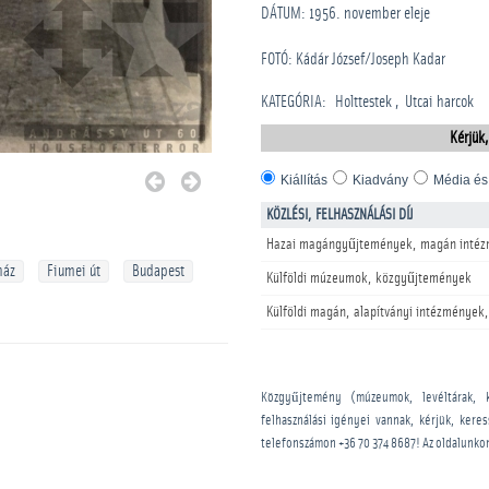
DÁTUM: 1956. november eleje
FOTÓ: Kádár József/Joseph Kadar
KATEGÓRIA
:
Holttestek
Utcai harcok
Kérjük,
Kiállítás
Kiadvány
Média és
KÖZLÉSI, FELHASZNÁLÁSI DÍJ
Hazai magángyűjtemények, magán intéz
ház
Fiumei út
Budapest
Külföldi múzeumok, közgyűjtemények
Külföldi magán, alapítványi intézmények,
Közgyűjtemény (múzeumok, levéltárak, 
felhasználási igényei vannak, kérjük, kere
telefonszámon
+36 70 374 8687
! Az oldalunko