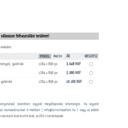
 válasszon felhasználási területet!
 reklám
PIXEL
INCH
ÁR
MEGVESZ
mények, galériák
1284 x 896 px
3.048 HUF
1284 x 896 px
5.080 HUF
 galériák
1284 x 896 px
10.160 HUF
könyvtárak) esetében egyedi megállapodás lehetséges. Ha egyedi
sse munkatársunkat e-mailben ( info@terrorhazafoto.hu ) vagy az alábbi
n szereplő árak bruttó árak, az ÁFA-t tartalmazzák.