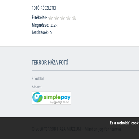
FOTÓ RÉSZLETEI
Értékelés:
Megnézve:
2123
Letöltések:
0
TERROR HÁZA FOTÓ
Főoldal
Képek
Ez a weboldal cook
© 2018
TERROR HÁZA MÚZEUM
- Minden jog fenntartva