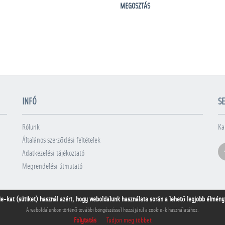
MEGOSZTÁS
INFÓ
SE
Rólunk
Ka
Általános szerződési feltételek
Adatkezelési tájékoztató
Megrendelési útmutató
ie-kat (sütiket) használ azért, hogy weboldalunk használata során a lehető legjobb élményt 
A weboldalunkon történő további böngészéssel hozzájárul a cookie-k használatához.
Folytatás
Tudjon meg többet