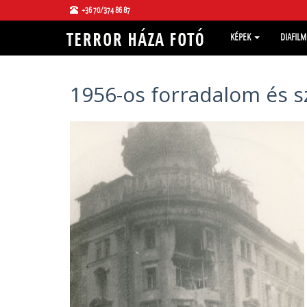
+36 70/374 86 87
KÉPEK
DIAFIL
1956-os forradalom és s