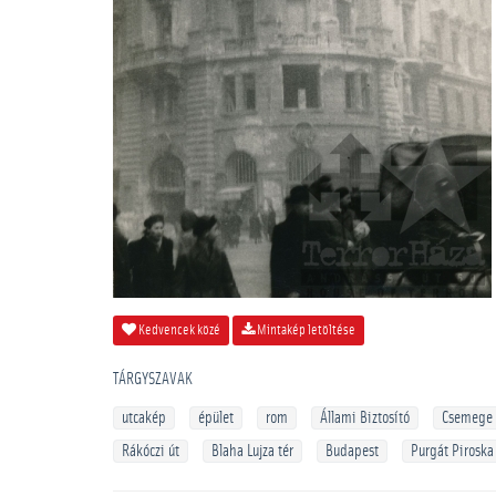
Kedvencek közé
Mintakép letöltése
TÁRGYSZAVAK
utcakép
épület
rom
Állami Biztosító
Csemege
Rákóczi út
Blaha Lujza tér
Budapest
Purgát Piroska