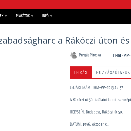
MEK
PLAKÁTOK
INFÓ
zabadságharc a Rákóczi úton é
THM-PP-
Purgát Piroska
LEÍRÁS
HOZZÁSZÓLÁSOK
LELTÁRI SZÁM: THM-PP-2013.16.57
A Rákóczi út 50. találatot kapott sarokép
HELYSZÍN: Budapest, Rákóczi út 50.
DÁTUM: 1956. október 31.