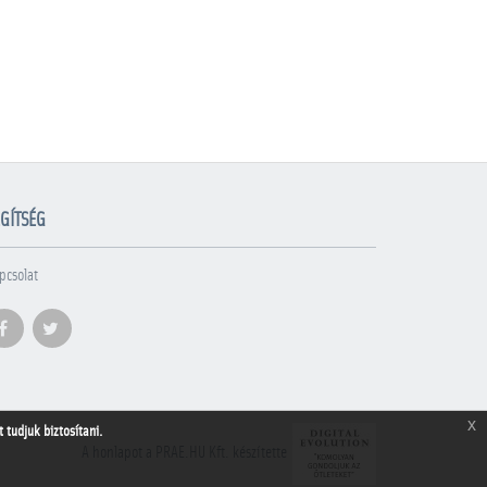
GÍTSÉG
pcsolat
x
tudjuk biztosítani.
A honlapot a PRAE.HU Kft. készítette