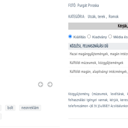
FOTÓ: Purgát Piroska
KATEGÓRIA
:
Utcák, terek
Romok
Kérjük,
Kiállítás
Kiadvány
Média és
KÖZLÉSI, FELHASZNÁLÁSI DÍJ
Hazai magángyűjtemények, magán intéz
Külföldi múzeumok, közgyűjtemények
Külföldi magán, alapítványi intézmények,
Közgyűjtemény (múzeumok, levéltárak, 
felhasználási igényei vannak, kérjük, kere
telefonszámon
+36 70 374 8687
! Az oldalunko
bolt
neonreklám