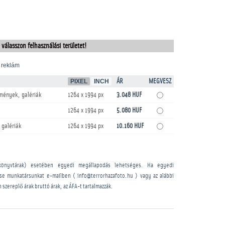
 válasszon felhasználási területet!
 reklám
PIXEL
INCH
ÁR
MEGVESZ
mények, galériák
1264 x 1994 px
3.048 HUF
1264 x 1994 px
5.080 HUF
 galériák
1264 x 1994 px
10.160 HUF
könyvtárak) esetében egyedi megállapodás lehetséges. Ha egyedi
sse munkatársunkat e-mailben ( info@terrorhazafoto.hu ) vagy az alábbi
n szereplő árak bruttó árak, az ÁFA-t tartalmazzák.