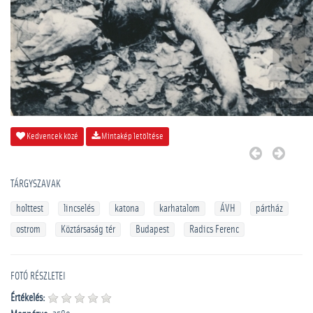
Kedvencek közé
Mintakép letöltése
TÁRGYSZAVAK
holttest
lincselés
katona
karhatalom
ÁVH
pártház
ostrom
Köztársaság tér
Budapest
Radics Ferenc
FOTÓ RÉSZLETEI
Értékelés: