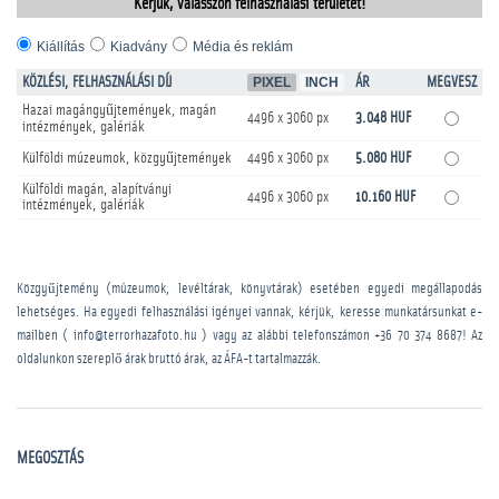
Kérjük, válasszon felhasználási területet!
Kiállítás
Kiadvány
Média és reklám
KÖZLÉSI, FELHASZNÁLÁSI DÍJ
PIXEL
INCH
ÁR
MEGVESZ
Hazai magángyűjtemények, magán
4496 x 3060 px
3.048 HUF
intézmények, galériák
Külföldi múzeumok, közgyűjtemények
4496 x 3060 px
5.080 HUF
Külföldi magán, alapítványi
4496 x 3060 px
10.160 HUF
intézmények, galériák
Közgyűjtemény (múzeumok, levéltárak, könyvtárak) esetében egyedi megállapodás
lehetséges. Ha egyedi felhasználási igényei vannak, kérjük, keresse munkatársunkat e-
mailben ( info@terrorhazafoto.hu ) vagy az alábbi telefonszámon
+36 70 374 8687
! Az
oldalunkon szereplő árak bruttó árak, az ÁFA-t tartalmazzák.
MEGOSZTÁS