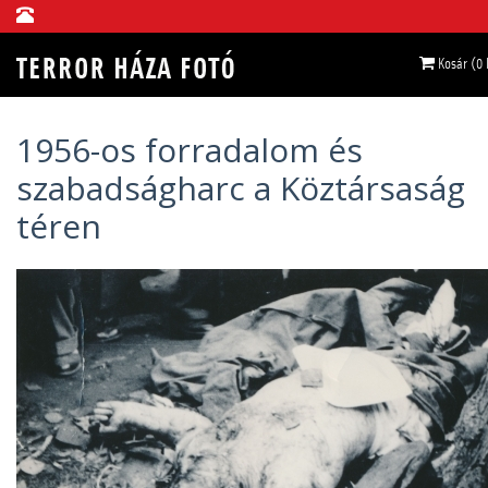
Kosár (0
1956-os forradalom és
szabadságharc a Köztársaság
téren