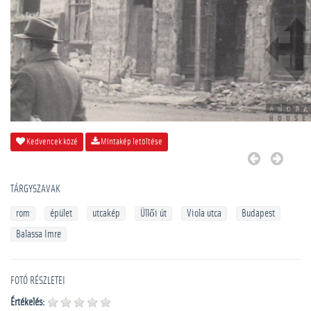
Kedvencek közé
Mintakép letöltése
TÁRGYSZAVAK
rom
épület
utcakép
Üllői út
Viola utca
Budapest
Balassa Imre
FOTÓ RÉSZLETEI
Értékelés: