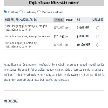
Kérjük, válasszon felhasználási területet!
Kiállítás
Kiadvány
Média és reklám
KÖZLÉSI, FELHASZNÁLÁSI DÍJ
PIXEL
INCH
ÁR
MEGVESZ
Hazai magángyűjtemények, magán
907 x 633 px
3.048 HUF
intézmények, galériák
Külföldi múzeumok, közgyűjtemények
907 x 633 px
5.080 HUF
Külföldi magán, alapítványi
907 x 633 px
10.160 HUF
intézmények, galériák
Közgyűjtemény (múzeumok, levéltárak, könyvtárak) esetében egyedi megállapodás
lehetséges. Ha egyedi felhasználási igényei vannak, kérjük, keresse munkatársunkat e-
mailben ( info@terrorhazafoto.hu ) vagy az alábbi telefonszámon
+36 70 374 8687
! Az
oldalunkon szereplő árak bruttó árak, az ÁFA-t tartalmazzák.
MEGOSZTÁS