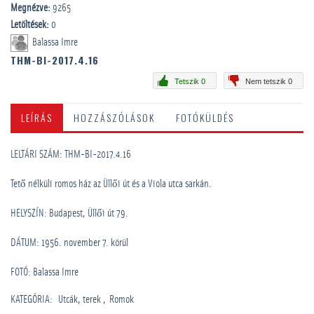
Megnézve:
9265
Letöltések:
0
Balassa Imre
THM-BI-2017.4.16
Tetszik 0
Nem tetszik 0
LEÍRÁS
HOZZÁSZÓLÁSOK
FOTÓKÜLDÉS
LELTÁRI SZÁM: THM-BI-2017.4.16
Tető nélküli romos ház az Üllői út és a Viola utca sarkán.
HELYSZÍN: Budapest, Üllői út 79.
DÁTUM: 1956. november 7. körül
FOTÓ: Balassa Imre
KATEGÓRIA
:
Utcák, terek
Romok