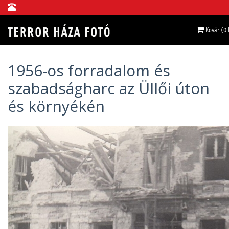
Kosár (0
1956-os forradalom és
szabadságharc az Üllői úton
és környékén