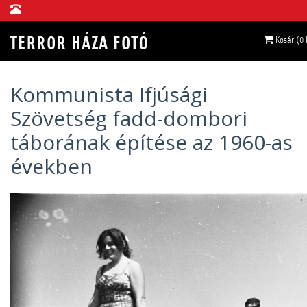
Kosár (0
Kommunista Ifjúsági
Szövetség fadd-dombori
táborának építése az 1960-as
években