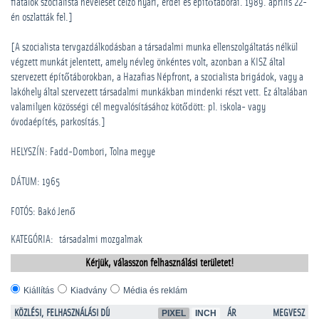
fiatalok szocialista nevelését célzó nyári, erdei és építőtáborai. 1989. április 22-
én oszlatták fel.]
[A szocialista tervgazdálkodásban a társadalmi munka ellenszolgáltatás nélkül
végzett munkát jelentett, amely névleg önkéntes volt, azonban a KISZ által
szervezett építőtáborokban, a Hazafias Népfront, a szocialista brigádok, vagy a
lakóhely által szervezett társadalmi munkákban mindenki részt vett. Ez általában
valamilyen közösségi cél megvalósításához kötődött: pl. iskola- vagy
óvodaépítés, parkosítás.]
HELYSZÍN: Fadd-Dombori, Tolna megye
DÁTUM: 1965
FOTÓS: Bakó Jenő
KATEGÓRIA
:
­társadalmi mozgalmak
Kérjük, válasszon felhasználási területet!
Kiállítás
Kiadvány
Média és reklám
KÖZLÉSI, FELHASZNÁLÁSI DÍJ
PIXEL
INCH
ÁR
MEGVESZ