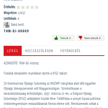
Értékelés:
Megnézve:
12057
Letöltések:
0
Bakó Jenő
THM-BJ-00009
Tetszik 0
Nem tetszik 0
LEÍRÁS
HOZZÁSZÓLÁSOK
FOTÓKÜLDÉS
AZONOSÍTÓ: THM-BJ-00009
Fiatalok társadalmi munkában építik a KISZ-tábort.
[A Kommunista Ifjúsági Szövetség az MSZMP irányítása alatt álló egyetlen
ifjúsági tömegszervezet volt Magyarországon. Szimbolikusan a
tanácsköztársaság évfordulóján, 1957. március 21-én, a Dolgozó Ifjúság
Szövetsége (DISZ) utódjaként hozták létre. Felállítása a szovjet típusú politikai
intézményrendszer restaurálásának fontos eleme volt. Rendszeresek voltak a