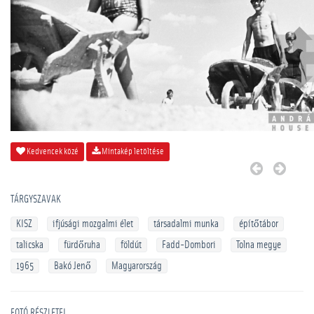
Kedvencek közé
Mintakép letöltése
TÁRGYSZAVAK
KISZ
ifjúsági mozgalmi élet
társadalmi munka
építőtábor
talicska
fürdőruha
földút
Fadd-Dombori
Tolna megye
1965
Bakó Jenő
Magyarország
FOTÓ RÉSZLETEI