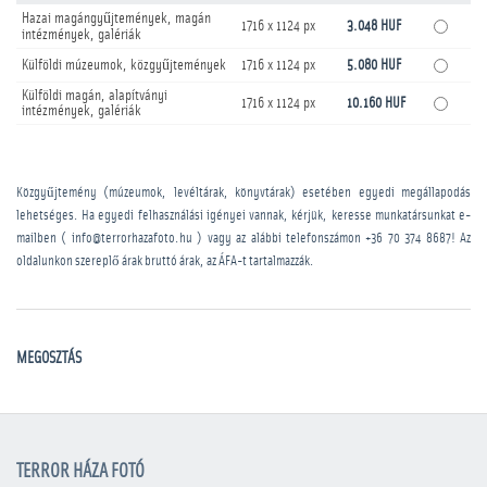
Hazai magángyűjtemények, magán
1716 x 1124 px
3.048 HUF
intézmények, galériák
Külföldi múzeumok, közgyűjtemények
1716 x 1124 px
5.080 HUF
Külföldi magán, alapítványi
1716 x 1124 px
10.160 HUF
intézmények, galériák
Közgyűjtemény (múzeumok, levéltárak, könyvtárak) esetében egyedi megállapodás
lehetséges. Ha egyedi felhasználási igényei vannak, kérjük, keresse munkatársunkat e-
mailben ( info@terrorhazafoto.hu ) vagy az alábbi telefonszámon
+36 70 374 8687
! Az
oldalunkon szereplő árak bruttó árak, az ÁFA-t tartalmazzák.
MEGOSZTÁS
TERROR HÁZA FOTÓ