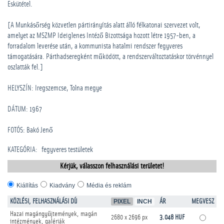
Eskütétel.
[A Munkásőrség közvetlen pártirányítás alatt álló félkatonai szervezet volt,
amelyet az MSZMP Ideiglenes Intéző Bizottsága hozott létre 1957-ben, a
forradalom leverése után, a kommunista hatalmi rendszer fegyveres
támogatására. Párthadseregként működött, a rendszerváltoztatáskor törvénnyel
oszlatták fel.]
HELYSZÍN: Iregszemcse, Tolna megye
DÁTUM: 1967
FOTÓS: Bakó Jenő
KATEGÓRIA
:
­fegyveres testületek
Kérjük, válasszon felhasználási területet!
Kiállítás
Kiadvány
Média és reklám
KÖZLÉSI, FELHASZNÁLÁSI DÍJ
PIXEL
INCH
ÁR
MEGVESZ
Hazai magángyűjtemények, magán
2680 x 2696 px
3.048 HUF
intézmények, galériák