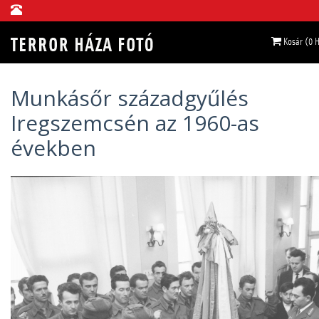
Kosár (0 
Munkásőr századgyűlés
Iregszemcsén az 1960-as
években