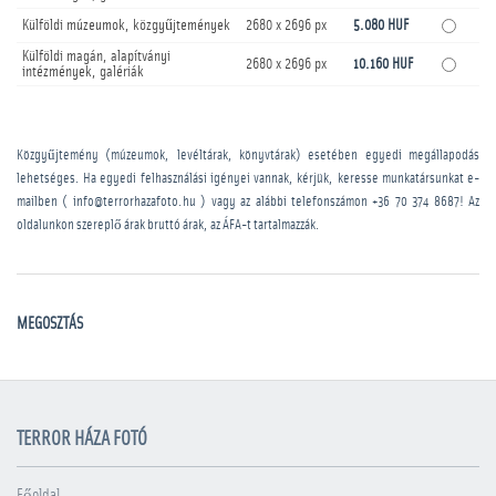
Külföldi múzeumok, közgyűjtemények
2680 x 2696 px
5.080 HUF
Külföldi magán, alapítványi
2680 x 2696 px
10.160 HUF
intézmények, galériák
Közgyűjtemény (múzeumok, levéltárak, könyvtárak) esetében egyedi megállapodás
lehetséges. Ha egyedi felhasználási igényei vannak, kérjük, keresse munkatársunkat e-
mailben ( info@terrorhazafoto.hu ) vagy az alábbi telefonszámon
+36 70 374 8687
! Az
oldalunkon szereplő árak bruttó árak, az ÁFA-t tartalmazzák.
MEGOSZTÁS
TERROR HÁZA FOTÓ
Főoldal