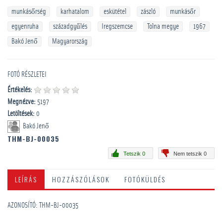
munkásőrség
karhatalom
eskütétel
zászló
munkásőr
egyenruha
századgyűlés
Iregszemcse
Tolna megye
1967
Bakó Jenő
Magyarország
FOTÓ RÉSZLETEI
Értékelés:
Megnézve:
5197
Letöltések:
0
Bakó Jenő
THM-BJ-00035
Tetszik 0
Nem tetszik 0
LEÍRÁS
HOZZÁSZÓLÁSOK
FOTÓKÜLDÉS
AZONOSÍTÓ: THM-BJ-00035