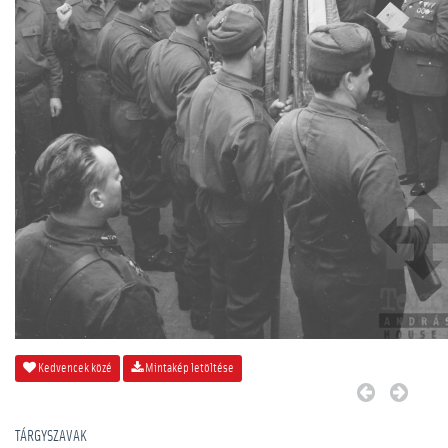
Kedvencek közé
Mintakép letöltése
TÁRGYSZAVAK