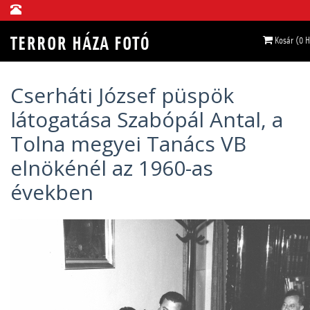
Kosár (0 
Cserháti József püspök
látogatása Szabópál Antal, a
Tolna megyei Tanács VB
elnökénél az 1960-as
években