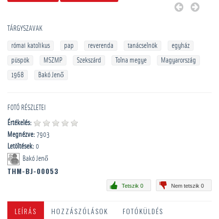
TÁRGYSZAVAK
római katolikus
pap
reverenda
tanácselnök
egyház
püspök
MSZMP
Szekszárd
Tolna megye
Magyarország
1968
Bakó Jenő
FOTÓ RÉSZLETEI
Értékelés:
Megnézve:
7903
Letöltések:
0
Bakó Jenő
THM-BJ-00053
Tetszik 0
Nem tetszik 0
LEÍRÁS
HOZZÁSZÓLÁSOK
FOTÓKÜLDÉS