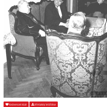
Kedvencek közé
Mintakép letöltése