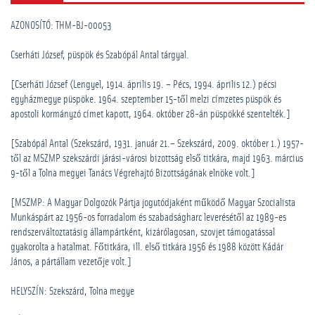
AZONOSÍTÓ: THM-BJ-00053
Cserháti József, püspök és Szabópál Antal tárgyal.
[Cserháti József (Lengyel, 1914. április 19. – Pécs, 1994. április 12.) pécsi
egyházmegye püspöke. 1964. szeptember 15-től melzi címzetes püspök és
apostoli kormányzó címet kapott, 1964. október 28-án püspökké szentelték.]
[Szabópál Antal (Szekszárd, 1931. január 21.– Szekszárd, 2009. október 1.) 1957-
től az MSZMP szekszárdi járási-városi bizottság első titkára, majd 1963. március
9-től a Tolna megyei Tanács Végrehajtó Bizottságának elnöke volt.]
[MSZMP: A Magyar Dolgozók Pártja jogutódjaként működő Magyar Szocialista
Munkáspárt az 1956-os forradalom és szabadságharc leverésétől az 1989-es
rendszerváltoztatásig állampártként, kizárólagosan, szovjet támogatással
gyakorolta a hatalmat. Főtitkára, ill. első titkára 1956 és 1988 között Kádár
János, a pártállam vezetője volt.]
HELYSZÍN: Szekszárd, Tolna megye