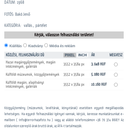
DÁTUM: 1968
FOTÓS: Bakó Jenő
KATEGÓRIA
:
vallás
pártélet
Kérjük, válasszon felhasználási területet!
Kiállítás
Kiadvány
Média és reklám
KÖZLÉSI, FELHASZNÁLÁSI DÍJ
PIXEL
INCH
ÁR
MEGVESZ
Hazai magángyűjtemények, magán
3552 x 3584 px
3.048 HUF
intézmények, galériák
Külföldi múzeumok, közgyűjtemények
3552 x 3584 px
5.080 HUF
Külföldi magán, alapítványi
3552 x 3584 px
10.160 HUF
intézmények, galériák
Közgyűjtemény (múzeumok, levéltárak, könyvtárak) esetében egyedi megállapodás
lehetséges. Ha egyedi felhasználási igényei vannak, kérjük, keresse munkatársunkat e-
mailben ( info@terrorhazafoto.hu ) vagy az alábbi telefonszámon
+36 70 374 8687
! Az
oldalunkon szereplő árak bruttó árak, az ÁFA-t tartalmazzák.