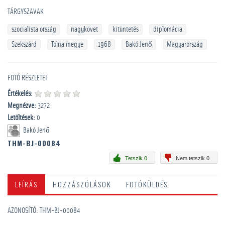
TÁRGYSZAVAK
szocialista ország
nagykövet
kitüntetés
diplomácia
Szekszárd
Tolna megye
1968
Bakó Jenő
Magyarország
FOTÓ RÉSZLETEI
Értékelés:
Megnézve:
3272
Letöltések:
0
Bakó Jenő
THM-BJ-00084
Tetszik 0
Nem tetszik 0
LEÍRÁS
HOZZÁSZÓLÁSOK
FOTÓKÜLDÉS
AZONOSÍTÓ: THM-BJ-00084