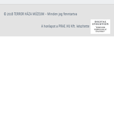
© 2018
TERROR HÁZA MÚZEUM
- Minden jog fenntartva
A honlapot a PRAE.HU Kft. készítette