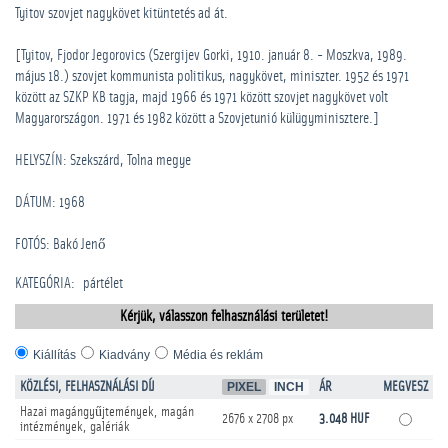
Tyitov szovjet nagykövet kitüntetés ad át.
[Tyitov, Fjodor Jegorovics (Szergijev Gorki, 1910. január 8. - Moszkva, 1989.
május 18.) szovjet kommunista politikus, nagykövet, miniszter. 1952 és 1971
között az SZKP KB tagja, majd 1966 és 1971 között szovjet nagykövet volt
Magyarországon. 1971 és 1982 között a Szovjetunió külügyminisztere.]
HELYSZÍN: Szekszárd, Tolna megye
DÁTUM: 1968
FOTÓS: Bakó Jenő
KATEGÓRIA
:
pártélet
Kérjük, válasszon felhasználási területet!
Kiállítás
Kiadvány
Média és reklám
KÖZLÉSI, FELHASZNÁLÁSI DÍJ
PIXEL
INCH
ÁR
MEGVESZ
Hazai magángyűjtemények, magán
2676 x 2708 px
3.048 HUF
intézmények, galériák