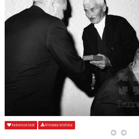
Kedvencek közé
Mintakép letöltése