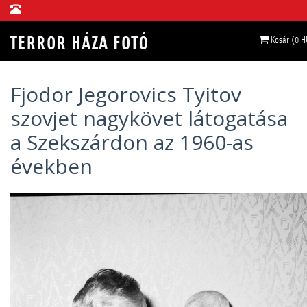
Kosár (0 H
Fjodor Jegorovics Tyitov
szovjet nagykövet látogatása
a Szekszárdon az 1960-as
években