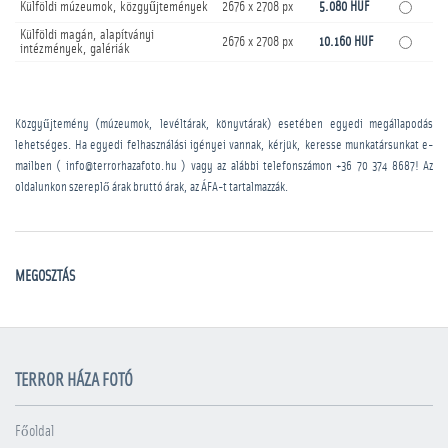
Külföldi múzeumok, közgyűjtemények
2676 x 2708 px
5.080 HUF
Külföldi magán, alapítványi
2676 x 2708 px
10.160 HUF
intézmények, galériák
Közgyűjtemény (múzeumok, levéltárak, könyvtárak) esetében egyedi megállapodás
lehetséges. Ha egyedi felhasználási igényei vannak, kérjük, keresse munkatársunkat e-
mailben ( info@terrorhazafoto.hu ) vagy az alábbi telefonszámon
+36 70 374 8687
! Az
oldalunkon szereplő árak bruttó árak, az ÁFA-t tartalmazzák.
MEGOSZTÁS
TERROR HÁZA FOTÓ
Főoldal