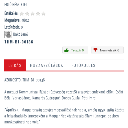
FOTÓ RÉSZLETEI
Értékelés:
Megnézve:
4802
Letöltések:
0
Bakó Jenő
THM-BJ-00136
Tetszik 0
Nem tetszik 0
LEÍRÁS
HOZZÁSZÓLÁSOK
FOTÓKÜLDÉS
AZONOSÍTÓ: THM-BJ-00136
A megyei Kommunista Ifjúsági Szövetség vezetői a szovjet emlékmű előtt: Csáki
Béla, Varjas János, Kamarás Györgyné, Dobos Gyula, Péti Imre.
[Április 4.: Magyarország szovjet megszállásának napja, amely 1950-1989 között
a felszabadulás ünnepeként a Magyar Népköztársaság állami ünnepe, egyben
munkaszüneti nap volt.]