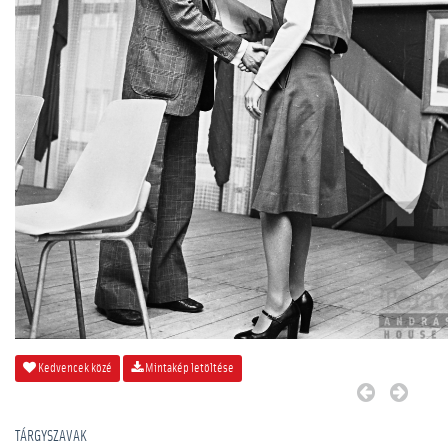
Kedvencek közé
Mintakép letöltése
TÁRGYSZAVAK