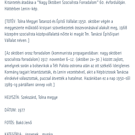
Kitüntetés átadása a "Nagy Októberi Szocialista Forradalom" 60. évfordulóján.
Háttérben Lenin-kép.
[TOTÉV: Tolna Megyei Tatarozó és Építő Vállalat 1950. október végén a
megyeszerte működő kisipari szövetkezetek összevonásával alakult meg, 1968
közepére szocialista középvállalattá nőtte ki magát Tm. Tanácsi Építőipari
Vállalat néven.]
[Az októberi orosz forradalom (kommunista propagandában: nagy októberi
szocialista forradalom) 1917. november 6–12. (október 24–30.) között zajlott,
amelynek során a bolsevikok a Téli Palota ostroma után az ott székelő Ideiglenes
Kormány tagjait letartóztatták, és Lenin vezetésével, akit a Népbiztosok Tanácsa
elnökévé választottak, puccsal átvették a hatalmat. Hazánkban ez a nap 1950-től
1989-ig pártállami ünnep volt.]
HELYSZÍN: Szekszárd, Tolna megye
DÁTUM: 1977
FOTÓS: Bakó Jenő
KATEGÓRIA
:
­ünnepek
munka