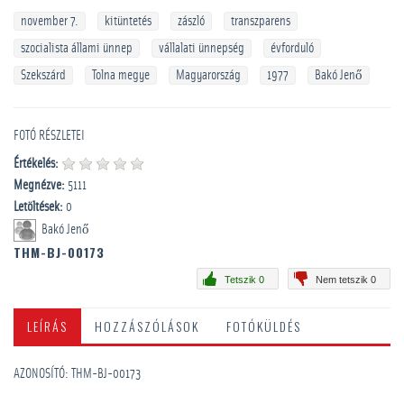
november 7.
kitüntetés
zászló
transzparens
szocialista állami ünnep
vállalati ünnepség
évforduló
Szekszárd
Tolna megye
Magyarország
1977
Bakó Jenő
FOTÓ RÉSZLETEI
Értékelés:
Megnézve:
5111
Letöltések:
0
Bakó Jenő
THM-BJ-00173
Tetszik 0
Nem tetszik 0
LEÍRÁS
HOZZÁSZÓLÁSOK
FOTÓKÜLDÉS
AZONOSÍTÓ: THM-BJ-00173