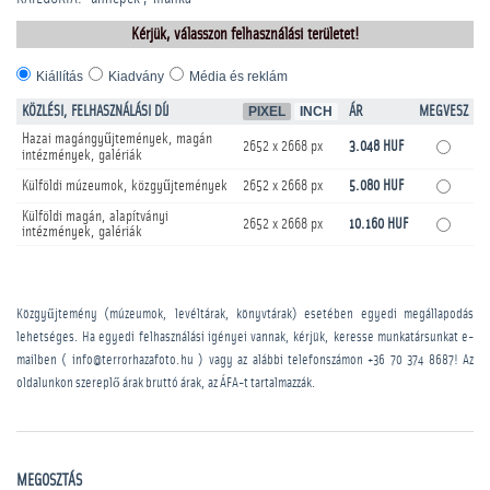
Kérjük, válasszon felhasználási területet!
Kiállítás
Kiadvány
Média és reklám
KÖZLÉSI, FELHASZNÁLÁSI DÍJ
PIXEL
INCH
ÁR
MEGVESZ
Hazai magángyűjtemények, magán
2652 x 2668 px
3.048 HUF
intézmények, galériák
Külföldi múzeumok, közgyűjtemények
2652 x 2668 px
5.080 HUF
Külföldi magán, alapítványi
2652 x 2668 px
10.160 HUF
intézmények, galériák
Közgyűjtemény (múzeumok, levéltárak, könyvtárak) esetében egyedi megállapodás
lehetséges. Ha egyedi felhasználási igényei vannak, kérjük, keresse munkatársunkat e-
mailben ( info@terrorhazafoto.hu ) vagy az alábbi telefonszámon
+36 70 374 8687
! Az
oldalunkon szereplő árak bruttó árak, az ÁFA-t tartalmazzák.
MEGOSZTÁS