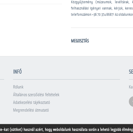
Közgyűjtemény (múzeumok, levéltárak, 
felhasználási igényei vannak, kérjük, kere
telefonszámon
+36 70 374 8687
! Az oldalunko
MEGOSZTÁS
INFÓ
SE
Rólunk
Ka
Általános szerződési feltételek
Adatkezelési tájékoztató
Megrendelési útmutató
ie-kat (sütiket) használ azért, hogy weboldalunk használata során a lehető legjobb élményt 