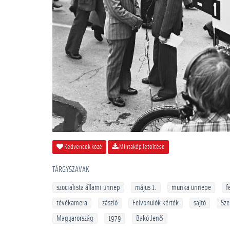
Kedvencek közé
Mintakép letöltése
TÁRGYSZAVAK
szocialista állami ünnep
május 1.
munka ünnepe
f
tévékamera
zászló
Felvonulók kérték
sajtó
Sze
Magyarország
1979
Bakó Jenő