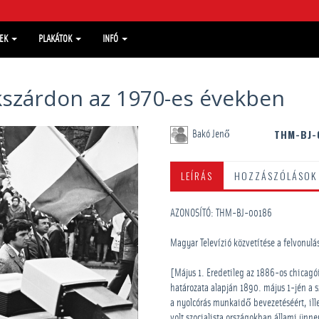
MEK
PLAKÁTOK
INFÓ
ekszárdon az 1970-es években
THM-BJ-
Bakó Jenő
LEÍRÁS
HOZZÁSZÓLÁSOK
AZONOSÍTÓ: THM-BJ-00186
Magyar Televízió közvetítése a felvonulá
[Május 1. Eredetileg az 1886-os chicagó
határozata alapján 1890. május 1-jén a 
a nyolcórás munkaidő bevezetéséért, ille
volt szocialista országokban állami ünn