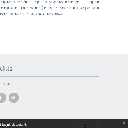
könyvtárak) esetében egyedi megállapodás lehetséges. Ha egyedi
sse munkatársunkat e-mailben ( info@terrorhazafoto.hu ) vagy az alábbi
n szereplő árak bruttó árak, az ÁFA-t tartalmazzák.
GÍTSÉG
pcsolat
x
tudjuk biztosítani.