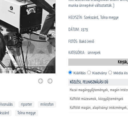
munka ünnepévé változtatták.]
HELYSZÍN: Szekszárd, Tolna megye
DÁTUM: 1979
FOTÓS: Bakó Jenő
KATEGÓRIA
:
­ünnepek
Kérjük,
Kiállítás
Kiadvány
Média és
KÖZLÉSI, FELHASZNÁLÁSI DÍJ
Hazai magángyűjtemények, magán intéz
Külföldi múzeumok, közgyűjtemények
elvonulás
riporter
mikrofon
Külföldi magán, alapítványi intézmények,
kszárd
Tolna megye