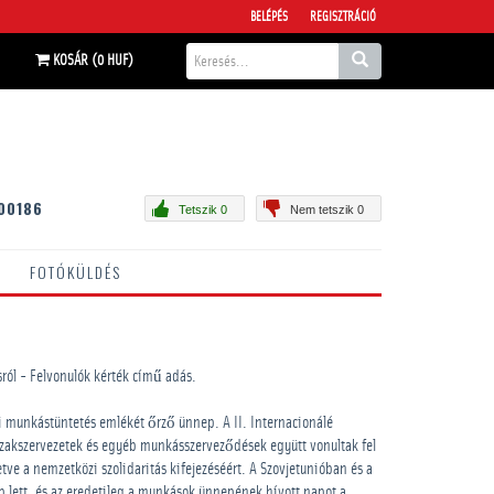
BELÉPÉS
REGISZTRÁCIÓ
KOSÁR (0 HUF)
00186
Tetszik 0
Nem tetszik 0
FOTÓKÜLDÉS
sról - Felvonulók kérték című adás.
i munkástüntetés emlékét őrző ünnep. A II. Internacionálé
szakszervezetek és egyéb munkásszerveződések együtt vonultak fel
tve a nemzetközi szolidaritás kifejezéséért. A Szovjetunióban és a
ep lett, és az eredetileg a munkások ünnepének hívott napot a