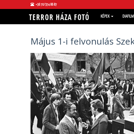
+36 70/374 86 87
KÉPEK
DIAFIL
Május 1-i felvonulás Sz