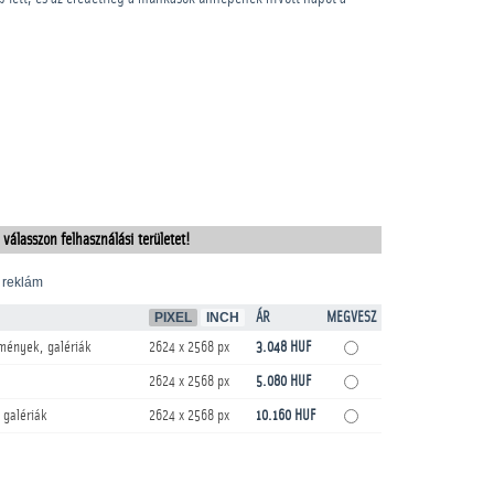
 válasszon felhasználási területet!
 reklám
PIXEL
INCH
ÁR
MEGVESZ
mények, galériák
2624 x 2568 px
3.048 HUF
2624 x 2568 px
5.080 HUF
 galériák
2624 x 2568 px
10.160 HUF