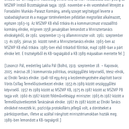
MSZMP Intéző Bizottságának tagja. 1956. november 4-én vezetésével létrejött a
Forradalmi Munkás-Paraszt Kormány, amely szovjet segítséggel leverte a
szabadságharcot és a magyar történelemben példátlan megtorlást alkalmazott,
egészen 1963-ig. Az MSZMP KB első titkára és a kommunizmust visszaállító
kormány elnöke, mígnem 1958 januárjában lemondott a Minisztertanács
elnökségéről, de 1961. szeptember 13-ig államminiszter volt. 1961. szeptember
13. és 1965. június 30. között ismét a Minisztertanács elnöke. 1965-ben az
MSZMP KB első titkára. 1985-ben első titkárból főtitkár, majd 1988-ban a párt
elnöke lett. E tisztségéből és KB-tagságából a KB 1989 májusában mentette fel.]
[Losonczi Pál, eredetileg Laklia Pál (Bolhó, 1919. szeptember 18. – Kaposvár,
2005. március 28.) kommunista politikus, országgyűlési képviselő, téesz-elnök,
az Elnöki Tanács elnöke. 1948-tól egy évig a kezdeményezésére alapított barcsi
Vörös Csillag Termelőszövetkezet elnöke. 1953 és 1989 között országgyűlési
képviselő. 1957 és 1989 között az MSZMP KB, 1975 és 1987 között az MSZMP PB
tagja volt. 1960 és 1967 között földművelésügyi miniszter. 1965 és 1967 között a
Termelőszövetkezetek Tanácsának elnöke. 1967 és 1987 között az Elnöki Tanács
elnökévé nevezték ki, pozíciója protokolláris jellegű volt, a döntéseket a
pártközpontban, illetve az azáltal irányított minisztériumokban hozták meg.
1989-ben lemondott a KB-tagságról.]