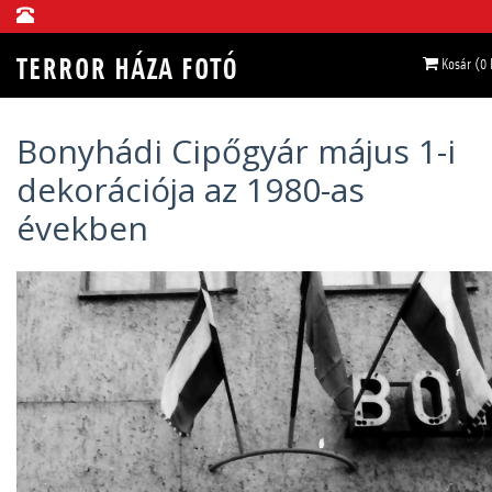
Kosár (0
Bonyhádi Cipőgyár május 1-i
dekorációja az 1980-as
években