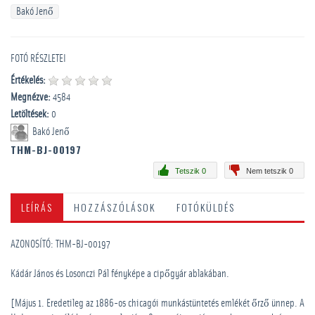
Bakó Jenő
FOTÓ RÉSZLETEI
Értékelés:
Megnézve:
4584
Letöltések:
0
Bakó Jenő
THM-BJ-00197
Tetszik 0
Nem tetszik 0
LEÍRÁS
HOZZÁSZÓLÁSOK
FOTÓKÜLDÉS
AZONOSÍTÓ: THM-BJ-00197
Kádár János és Losonczi Pál fényképe a cipőgyár ablakában.
[Május 1. Eredetileg az 1886-os chicagói munkástüntetés emlékét őrző ünnep. A