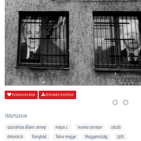
Kedvencek közé
Mintakép letöltése
TÁRGYSZAVAK
szocialista állami ünnep
május 1.
munka ünnepe
zászló
dekoráció
Bonyhád
Tolna megye
Magyarország
1981