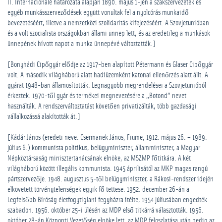
II. Internacionálé határozata alapján 1890. május 1-jén a szakszervezetek és
egyéb munkásszerveződések együtt vonultak fel a nyolcórás munkaidő
bevezetéséért, illetve a nemzetközi szolidaritás kifejezéséért. A Szovjetunióban
és a volt szocialista országokban állami ünnep lett, és az eredetileg a munkások
ünnepének hívott napot a munka ünnepévé változtatták.]
[Bonyhádi Cipőgyár elődje az 1917-ben alapított Pétermann és Glaser Cipőgyár
volt. A második világháború alatt hadiüzemként katonai ellenőrzés alatt állt. A
gyárat 1948-ban államosították. Legnagyobb megrendelései a Szovjetunióból
érkeztek. 1970-től gyár és termékei megnevezésére a „Botond” nevet
használták. A rendszerváltoztatást követően privatizálták, több gazdasági
vállalkozássá alakították át.]
[Kádár János (eredeti neve: Csermanek János, Fiume, 1912. május 26. – 1989.
július 6.) kommunista politikus, belügyminiszter, államminiszter, a Magyar
Népköztársaság minisztertanácsának elnöke, az MSZMP főtitkára. A két
világháború között illegális kommunista. 1945 áprilisától az MKP magas rangú
pártszervezője. 1948. augusztus 5-től belügyminiszter, a Rákosi-rendszer idején
elkövetett törvénytelenségek egyik fő tettese. 1952. december 26-án a
Legfelsőbb Bíróság életfogytiglani fegyházra ítélte, 1954 júliusában engedték
szabadon. 1956. október 25-i ülésén az MDP első titkárrá választották. 1956.
október 28-án Központi Vezetőség elnöke lett, az MDP feloszlatása után pedig az