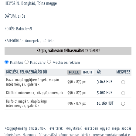
HELYSZÍN: Bonyhád, Tolna megye
DÁTUM: 1981
FOTÓS: Bakó Jenő
KATEGÓRIA
:
­ünnepek
pártélet
Kérjük, válasszon felhasználási területet!
Kiállítás
Kiadvány
Média és reklám
KÖZLÉSI, FELHASZNÁLÁSI DÍJ
PIXEL
INCH
ÁR
MEGVESZ
Hazai magángyűjtemények, magán
996 x 873 px
3.048 HUF
intézmények, galériák
Külföldi múzeumok, közgyűjtemények
996 x 873 px
5.080 HUF
Külföldi magán, alapítványi
996 x 873 px
10.160 HUF
intézmények, galériák
Közgyűjtemény (múzeumok, levéltárak, könyvtárak) esetében egyedi megállapodás
lehetséges. Ha egyedi felhasználási igényei vannak, kérjük, keresse munkatársunkat e-