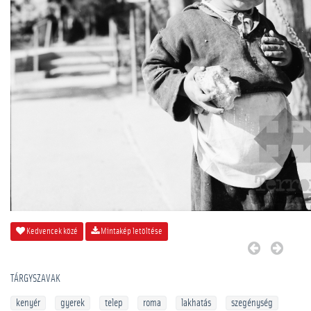
Kedvencek közé
Mintakép letöltése
TÁRGYSZAVAK
kenyér
gyerek
telep
roma
lakhatás
szegénység