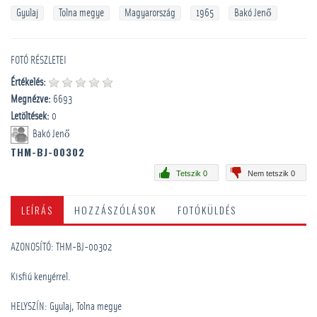
Gyulaj
Tolna megye
Magyarország
1965
Bakó Jenő
FOTÓ RÉSZLETEI
Értékelés:
Megnézve:
6693
Letöltések:
0
Bakó Jenő
THM-BJ-00302
Tetszik 0
Nem tetszik 0
LEÍRÁS
HOZZÁSZÓLÁSOK
FOTÓKÜLDÉS
AZONOSÍTÓ: THM-BJ-00302
Kisfiú kenyérrel.
HELYSZÍN: Gyulaj, Tolna megye