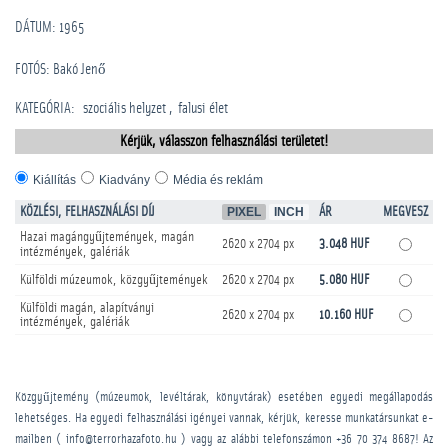
DÁTUM: 1965
FOTÓS: Bakó Jenő
KATEGÓRIA
:
szociális helyzet
falusi élet
Kérjük, válasszon felhasználási területet!
Kiállítás
Kiadvány
Média és reklám
KÖZLÉSI, FELHASZNÁLÁSI DÍJ
PIXEL
INCH
ÁR
MEGVESZ
Hazai magángyűjtemények, magán
2620 x 2704 px
3.048 HUF
intézmények, galériák
Külföldi múzeumok, közgyűjtemények
2620 x 2704 px
5.080 HUF
Külföldi magán, alapítványi
2620 x 2704 px
10.160 HUF
intézmények, galériák
Közgyűjtemény (múzeumok, levéltárak, könyvtárak) esetében egyedi megállapodás
lehetséges. Ha egyedi felhasználási igényei vannak, kérjük, keresse munkatársunkat e-
mailben ( info@terrorhazafoto.hu ) vagy az alábbi telefonszámon
+36 70 374 8687
! Az