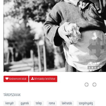
Kedvencek közé
Mintakép letöltése
TÁRGYSZAVAK
kenyér
gyerek
telep
roma
lakhatás
szegénység