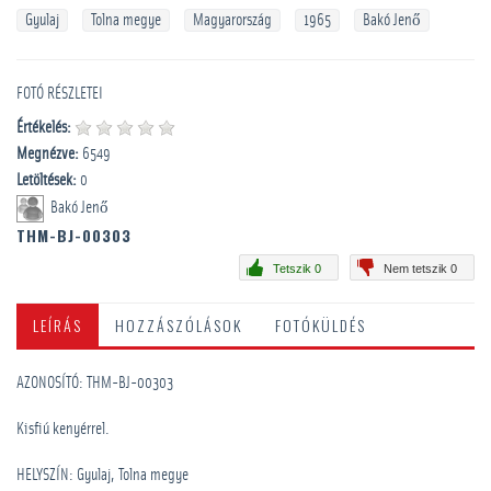
Gyulaj
Tolna megye
Magyarország
1965
Bakó Jenő
FOTÓ RÉSZLETEI
Értékelés:
Megnézve:
6549
Letöltések:
0
Bakó Jenő
THM-BJ-00303
Tetszik 0
Nem tetszik 0
LEÍRÁS
HOZZÁSZÓLÁSOK
FOTÓKÜLDÉS
AZONOSÍTÓ: THM-BJ-00303
Kisfiú kenyérrel.
HELYSZÍN: Gyulaj, Tolna megye