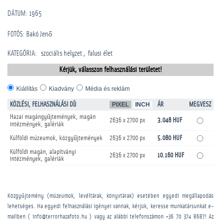
DÁTUM: 1965
FOTÓS: Bakó Jenő
KATEGÓRIA
:
szociális helyzet
falusi élet
Kérjük, válasszon felhasználási területet!
Kiállítás
Kiadvány
Média és reklám
KÖZLÉSI, FELHASZNÁLÁSI DÍJ
PIXEL
INCH
ÁR
MEGVESZ
Hazai magángyűjtemények, magán
2636 x 2700 px
3.048 HUF
intézmények, galériák
Külföldi múzeumok, közgyűjtemények
2636 x 2700 px
5.080 HUF
Külföldi magán, alapítványi
2636 x 2700 px
10.160 HUF
intézmények, galériák
Közgyűjtemény (múzeumok, levéltárak, könyvtárak) esetében egyedi megállapodás
lehetséges. Ha egyedi felhasználási igényei vannak, kérjük, keresse munkatársunkat e-
mailben ( info@terrorhazafoto.hu ) vagy az alábbi telefonszámon
+36 70 374 8687
! Az