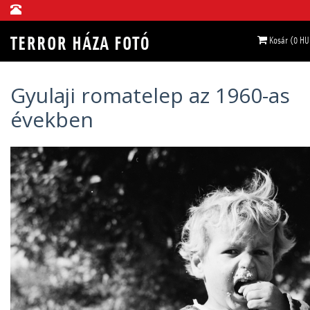
Kosár (0 HU
Gyulaji romatelep az 1960-as
években