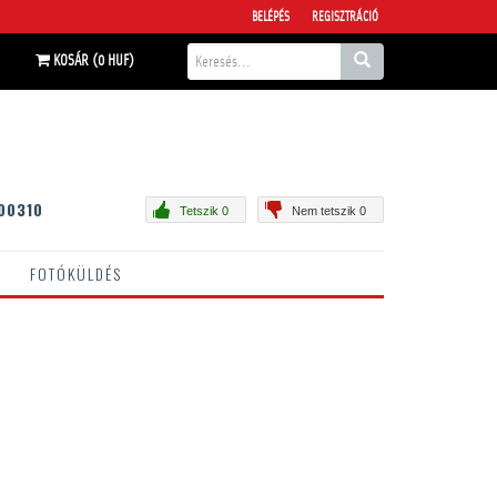
BELÉPÉS
REGISZTRÁCIÓ
KOSÁR (0 HUF)
00310
Tetszik 0
Nem tetszik 0
FOTÓKÜLDÉS