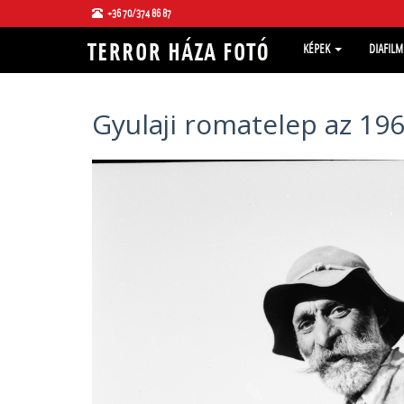
+36 70/374 86 87
KÉPEK
DIAFIL
Gyulaji romatelep az 19