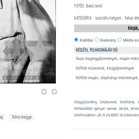
FOTÓS: Bakó Jenő
KATEGÓRIA
:
szociális helyzet
falusi éle
Kérjük,
Kiállítás
Kiadvány
Média és
KÖZLÉSI, FELHASZNÁLÁSI DÍJ
Hazai magángyűjtemények, magán intéz
Külföldi múzeumok, közgyűjtemények
Külföldi magán, alapítványi intézmények,
Közgyűjtemény (múzeumok, levéltárak, 
felhasználási igényei vannak, kérjük, kere
telefonszámon
+36 70 374 8687
! Az oldalunko
aj
Tolna megye