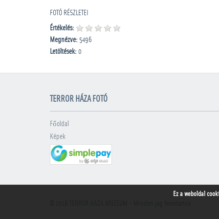
FOTÓ RÉSZLETEI
Értékelés:
Megnézve:
5496
Letöltések:
0
TERROR HÁZA FOTÓ
Főoldal
Képek
Ez a weboldal cook
© 2018
TERROR HÁZA MÚZEUM
- Minden jog fenntartva