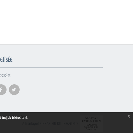
GÍTSÉG
pcsolat
x
tudjuk biztosítani.
A honlapot a PRAE.HU Kft. készítette