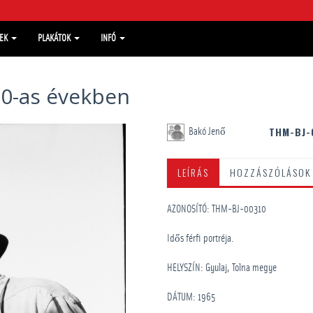
MEK
PLAKÁTOK
INFÓ
60-as években
THM-BJ-
Bakó Jenő
LEÍRÁS
HOZZÁSZÓLÁSOK
AZONOSÍTÓ: THM-BJ-00310
Idős férfi portréja.
HELYSZÍN: Gyulaj, Tolna megye
DÁTUM: 1965