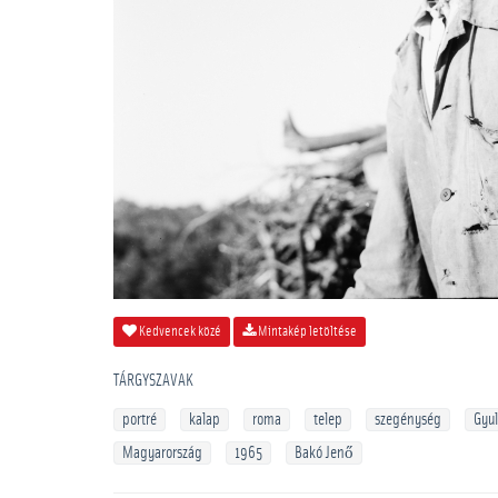
Kedvencek közé
Mintakép letöltése
TÁRGYSZAVAK
portré
kalap
roma
telep
szegénység
Gyul
Magyarország
1965
Bakó Jenő