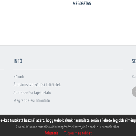
MEGOSZTÁS
INFÓ
SE
Rólunk
Ka
Általános szerződési feltételek
Adatkezelési tájékoztató
Megrendelési útmutató
ie-kat (sütiket) használ azért, hogy weboldalunk használata során a lehető legjobb élményt 
A weboldalunkon történő további böngészéssel hozzájárul a cookie-k használatához.
Folytatás
Tudjon meg többet