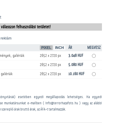
t
 válasszon felhasználási területet!
 reklám
PIXEL
INCH
ÁR
MEGVESZ
mények, galériák
2652 x 2720 px
3.048 HUF
2652 x 2720 px
5.080 HUF
 galériák
2652 x 2720 px
10.160 HUF
könyvtárak) esetében egyedi megállapodás lehetséges. Ha egyedi
sse munkatársunkat e-mailben ( info@terrorhazafoto.hu ) vagy az alábbi
n szereplő árak bruttó árak, az ÁFA-t tartalmazzák.