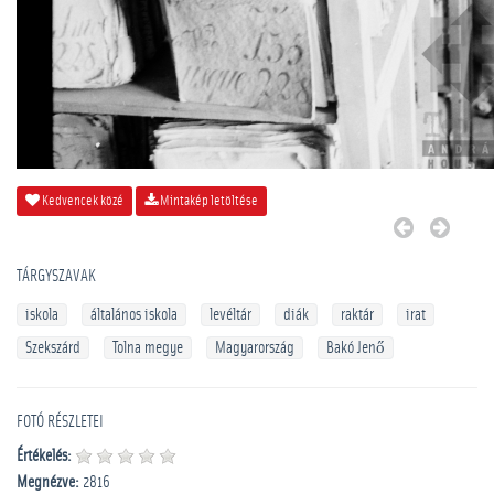
Kedvencek közé
Mintakép letöltése
TÁRGYSZAVAK
iskola
általános iskola
levéltár
diák
raktár
irat
Szekszárd
Tolna megye
Magyarország
Bakó Jenő
FOTÓ RÉSZLETEI
Értékelés:
Megnézve:
2816