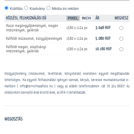
Kiállítás
Kiadvány
Média és reklám
KÖZLÉSI, FELHASZNÁLÁSI DÍJ
PIXEL
INCH
ÁR
MEGVESZ
Hazai magángyűjtemények, magán
1560 x 1124 px
3.048 HUF
intézmények, galériák
Külföldi múzeumok, közgyűjtemények
1560 x 1124 px
5.080 HUF
Külföldi magán, alapítványi
1560 x 1124 px
10.160 HUF
intézmények, galériák
Közgyűjtemény (múzeumok, levéltárak, könyvtárak) esetében egyedi megállapodás
lehetséges. Ha egyedi felhasználási igényei vannak, kérjük, keresse munkatársunkat e-
mailben ( info@terrorhazafoto.hu ) vagy az alábbi telefonszámon
+36 70 374 8687
! Az
oldalunkon szereplő árak bruttó árak, az ÁFA-t tartalmazzák.
MEGOSZTÁS