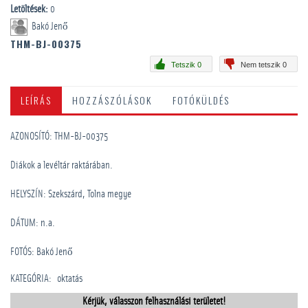
Letöltések:
0
Bakó Jenő
THM-BJ-00375
Tetszik 0
Nem tetszik 0
LEÍRÁS
HOZZÁSZÓLÁSOK
FOTÓKÜLDÉS
AZONOSÍTÓ: THM-BJ-00375
Diákok a levéltár raktárában.
HELYSZÍN: Szekszárd, Tolna megye
DÁTUM: n.a.
FOTÓS: Bakó Jenő
KATEGÓRIA
:
oktatás
Kérjük, válasszon felhasználási területet!