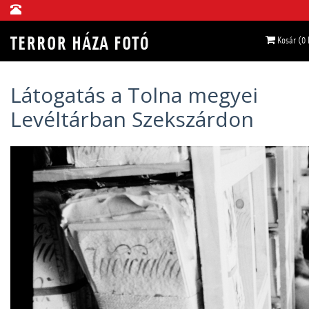
Kosár (0
Látogatás a Tolna megyei
Levéltárban Szekszárdon