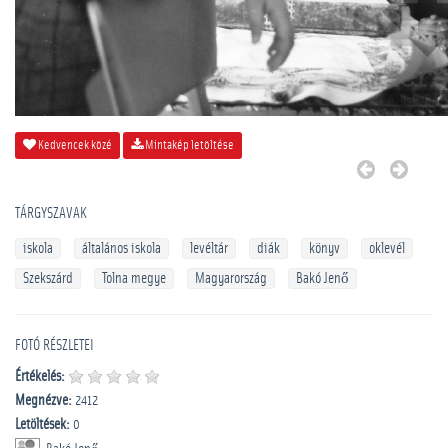
Kedvencek közé
Mintakép letöltése
TÁRGYSZAVAK
iskola
általános iskola
levéltár
diák
könyv
oklevél
Szekszárd
Tolna megye
Magyarország
Bakó Jenő
FOTÓ RÉSZLETEI
Értékelés:
Megnézve:
2412
Letöltések:
0