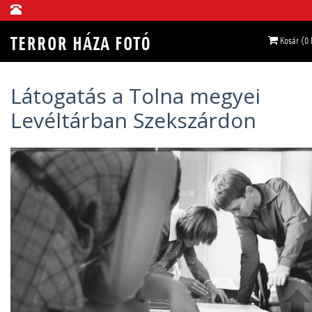
Kosár (0
Látogatás a Tolna megyei
Levéltárban Szekszárdon