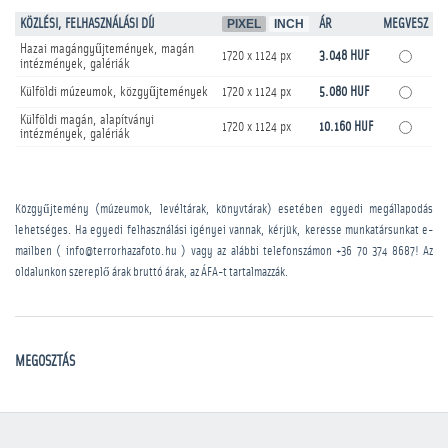
KÖZLÉSI, FELHASZNÁLÁSI DÍJ
PIXEL
INCH
ÁR
MEGVESZ
Hazai magángyűjtemények, magán
1720 x 1124 px
3.048 HUF
intézmények, galériák
Külföldi múzeumok, közgyűjtemények
1720 x 1124 px
5.080 HUF
Külföldi magán, alapítványi
1720 x 1124 px
10.160 HUF
intézmények, galériák
Közgyűjtemény (múzeumok, levéltárak, könyvtárak) esetében egyedi megállapodás
lehetséges. Ha egyedi felhasználási igényei vannak, kérjük, keresse munkatársunkat e-
mailben ( info@terrorhazafoto.hu ) vagy az alábbi telefonszámon
+36 70 374 8687
! Az
oldalunkon szereplő árak bruttó árak, az ÁFA-t tartalmazzák.
MEGOSZTÁS