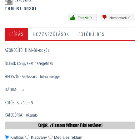
Bakó Jenő
THM-BJ-00381
Tetszik 0
Nem tetszik 0
LEÍRÁS
HOZZÁSZÓLÁSOK
FOTÓKÜLDÉS
AZONOSÍTÓ: THM-BJ-00381
Diákok könyveket nézegetnek.
HELYSZÍN: Szekszárd, Tolna megye
DÁTUM: n.a.
FOTÓS: Bakó Jenő
KATEGÓRIA
:
oktatás
Kérjük, válasszon felhasználási területet!
Kiállítás
Kiadvány
Média és reklám