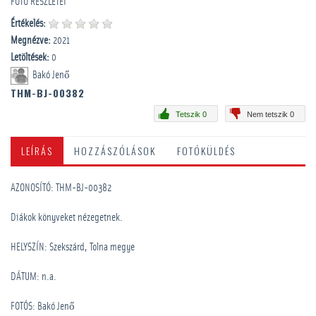
FOTÓ RÉSZLETEI
Értékelés:
Megnézve:
2021
Letöltések:
0
Bakó Jenő
THM-BJ-00382
Tetszik 0
Nem tetszik 0
LEÍRÁS
HOZZÁSZÓLÁSOK
FOTÓKÜLDÉS
AZONOSÍTÓ: THM-BJ-00382
Diákok könyveket nézegetnek.
HELYSZÍN: Szekszárd, Tolna megye
DÁTUM: n.a.
FOTÓS: Bakó Jenő