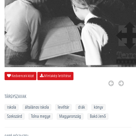
Kedvencek közé
Mintakép letöltése
TÁRGYSZAVAK
iskola
általános iskola
levéltár
diák
könyv
Szekszárd
Tolna megye
Magyarország
Bakó Jenő