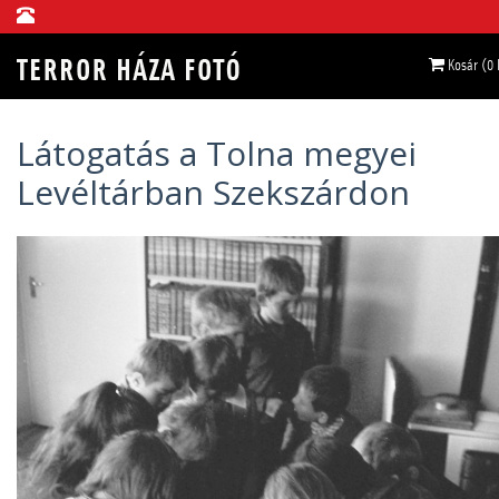
Kosár (0
Látogatás a Tolna megyei
Levéltárban Szekszárdon