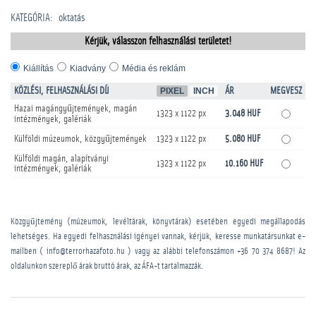
KATEGÓRIA
:
oktatás
Kérjük, válasszon felhasználási területet!
Kiállítás
Kiadvány
Média és reklám
KÖZLÉSI, FELHASZNÁLÁSI DÍJ
PIXEL
INCH
ÁR
MEGVESZ
Hazai magángyűjtemények, magán
1323 x 1122 px
3.048 HUF
intézmények, galériák
Külföldi múzeumok, közgyűjtemények
1323 x 1122 px
5.080 HUF
Külföldi magán, alapítványi
1323 x 1122 px
10.160 HUF
intézmények, galériák
Közgyűjtemény (múzeumok, levéltárak, könyvtárak) esetében egyedi megállapodás
lehetséges. Ha egyedi felhasználási igényei vannak, kérjük, keresse munkatársunkat e-
mailben ( info@terrorhazafoto.hu ) vagy az alábbi telefonszámon
+36 70 374 8687
! Az
oldalunkon szereplő árak bruttó árak, az ÁFA-t tartalmazzák.