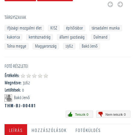
TÁRGYSZAVAK
ifjúsági mozgalmi élet
KISZ
építőtábor
társadalmi munka
kukorica
kertésznadrág
állami gazdaság
Dalmand
Tolna megye
Magyarország
1962
Bakó Jenő
FOTÓ RÉSZLETEI
Értékelés:
Megnézve:
3162
Letöltések:
0
Bakó Jenő
THM-BJ-00481
Tetszik 0
Nem tetszik 0
LEÍRÁS
HOZZÁSZÓLÁSOK
FOTÓKÜLDÉS