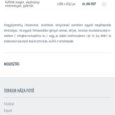
Külföldi magán, alapítványi
1288 x 1632 px
10.160 HUF
intézmények, galériák
Közgyűjtemény (múzeumok, levéltárak, könyvtárak) esetében egyedi megállapodás
lehetséges. Ha egyedi felhasználási igényei vannak, kérjük, keresse munkatársunkat e-
mailben ( info@terrorhazafoto.hu ) vagy az alábbi telefonszámon
+36 70 374 8687
! Az
oldalunkon szereplő árak bruttó árak, az ÁFA-t tartalmazzák.
MEGOSZTÁS
TERROR HÁZA FOTÓ
Főoldal
Képek