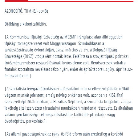
AZONOSÍTÓ: THM-BJ-00481
Diáklány a kukoricaföldön.
[A Kommunista Ifjúsági Szövetség az MSZMP irányítása alatt álló egyetlen
ifjúsági tömegszervezet volt Magyarországon. Szimbolikusan a
tanácsköztársaság évfordulóján, 1957. március 21-én, a Dolgozó Ifjúság
Szövetsége (DISZ) utódjaként hozták létre. Felállítása a szovjet típusú politikai
intézményrendszer restaurálásának fontos eleme volt. Rendszeresek voltak a
fiatalok szocialista nevelését célzó nyári, erdei és építőtáborai. 1989. április 22-
én oszlatták fel.]
[A szocialista tervgazdálkodásban a társadalmi munka ellenszolgáltatás nélkül
végzett munkát jelentett, amely névleg önkéntes volt, azonban a KISZ által
szervezett építőtáborokban, a Hazafias Népfront, a szocialista brigádok, vagy a
lakóhely által szervezett társadalmi munkákban mindenki részt vett. Ez általában
valamilyen közösségi cél megvalósításához kötődött: pl. iskola- vagy
óvodaépítés, parkosítás.]
[Az állami gazdaságoknak az 1945-ös földreform után eredetileg a korábbi