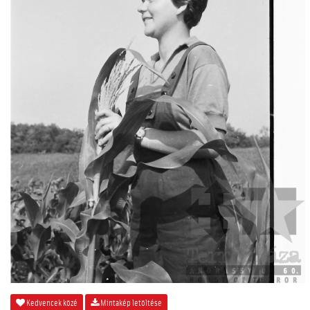
Kedvencek közé
Mintakép letöltése