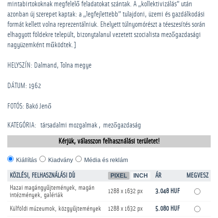
mintabirtokoknak megfelelő feladatokat szántak. A „kollektivizálás” után
azonban új szerepet kaptak: a „legfejlettebb” tulajdoni, üzemi és gazdálkodási
formát kellett volna reprezentálniuk. Ehelyett túlnyomórészt a téeszesítés során
elhagyott földekre települt, bizonytalanul vezetett szocialista mezőgazdasági
nagyüzemként működtek.]
HELYSZÍN: Dalmand, Tolna megye
DÁTUM: 1962
FOTÓS: Bakó Jenő
KATEGÓRIA
:
­társadalmi mozgalmak
mezőgazdaság
Kérjük, válasszon felhasználási területet!
Kiállítás
Kiadvány
Média és reklám
KÖZLÉSI, FELHASZNÁLÁSI DÍJ
PIXEL
INCH
ÁR
MEGVESZ
Hazai magángyűjtemények, magán
1288 x 1632 px
3.048 HUF
intézmények, galériák
Külföldi múzeumok, közgyűjtemények
1288 x 1632 px
5.080 HUF