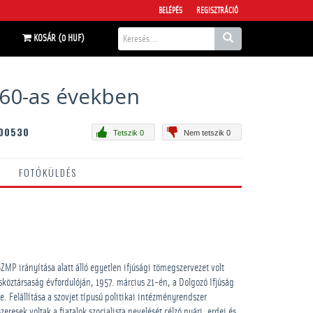
BELÉPÉS
REGISZTRÁCIÓ
KOSÁR (0 HUF)
960-as években
00530
Tetszik 0
Nem tetszik 0
FOTÓKÜLDÉS
MP irányítása alatt álló egyetlen ifjúsági tömegszervezet volt
öztársaság évfordulóján, 1957. március 21-én, a Dolgozó Ifjúság
e. Felállítása a szovjet típusú politikai intézményrendszer
eresek voltak a fiatalok szocialista nevelését célzó nyári, erdei és