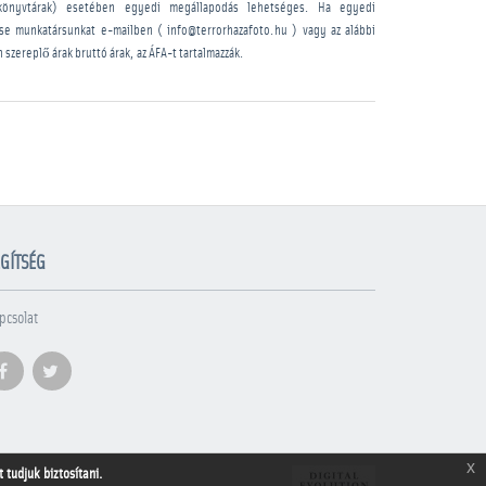
könyvtárak) esetében egyedi megállapodás lehetséges. Ha egyedi
sse munkatársunkat e-mailben ( info@terrorhazafoto.hu ) vagy az alábbi
n szereplő árak bruttó árak, az ÁFA-t tartalmazzák.
GÍTSÉG
pcsolat
x
tudjuk biztosítani.