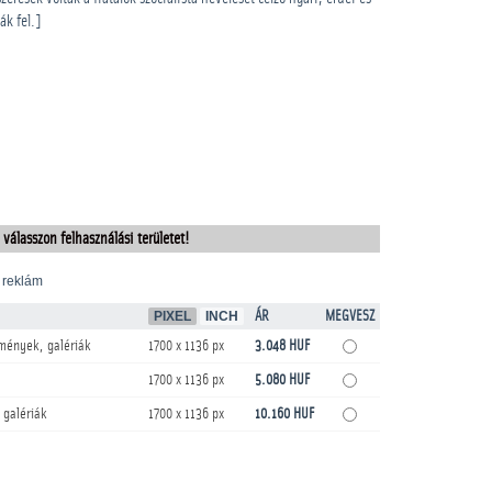
ák fel.]
 válasszon felhasználási területet!
 reklám
PIXEL
INCH
ÁR
MEGVESZ
mények, galériák
1700 x 1136 px
3.048 HUF
1700 x 1136 px
5.080 HUF
 galériák
1700 x 1136 px
10.160 HUF