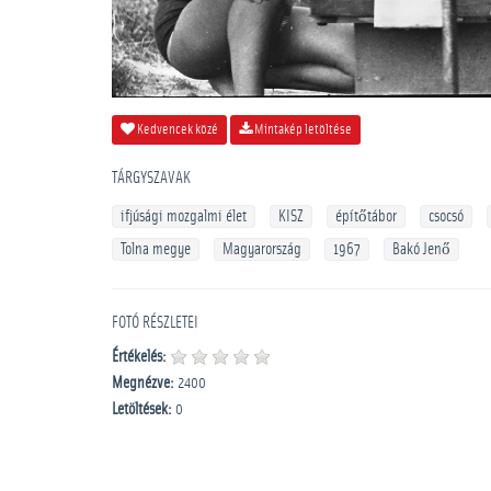
Kedvencek közé
Mintakép letöltése
TÁRGYSZAVAK
ifjúsági mozgalmi élet
KISZ
építőtábor
csocsó
Tolna megye
Magyarország
1967
Bakó Jenő
FOTÓ RÉSZLETEI
Értékelés:
Megnézve:
2400
Letöltések:
0