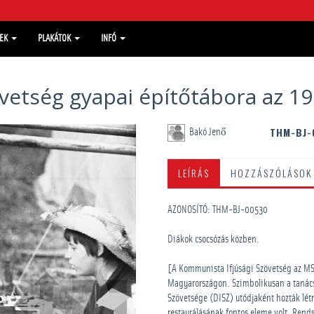
MEK
PLAKÁTOK
INFÓ
vetség gyapai építőtábora az 1
THM-BJ-
Bakó Jenő
LEÍRÁS
HOZZÁSZÓLÁSOK
AZONOSÍTÓ: THM-BJ-00530
Diákok csocsózás közben.
[A Kommunista Ifjúsági Szövetség az MSZ
Magyarországon. Szimbolikusan a tanácsk
Szövetsége (DISZ) utódjaként hozták létr
restaurálásának fontos eleme volt. Rendsz