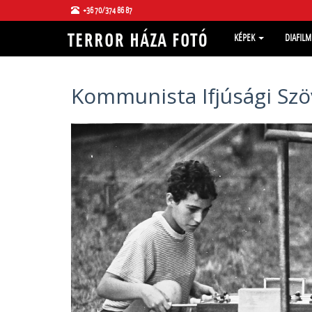
+36 70/374 86 87
KÉPEK
DIAFIL
Kommunista Ifjúsági Szö