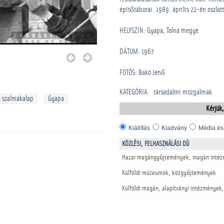
építőtáborai. 1989. április 22-én oszlatt
HELYSZÍN: Gyapa, Tolna megye
DÁTUM: 1967
FOTÓS: Bakó Jenő
KATEGÓRIA
:
­társadalmi mozgalmak
szalmakalap
Gyapa
Kérjük,
Kiállítás
Kiadvány
Média és
KÖZLÉSI, FELHASZNÁLÁSI DÍJ
Hazai magángyűjtemények, magán intéz
Külföldi múzeumok, közgyűjtemények
Külföldi magán, alapítványi intézmények,