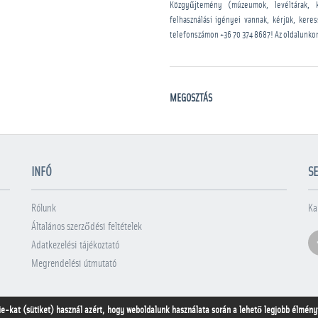
Közgyűjtemény (múzeumok, levéltárak, 
felhasználási igényei vannak, kérjük, kere
telefonszámon
+36 70 374 8687
! Az oldalunko
MEGOSZTÁS
INFÓ
SE
Rólunk
Ka
Általános szerződési feltételek
Adatkezelési tájékoztató
Megrendelési útmutató
ie-kat (sütiket) használ azért, hogy weboldalunk használata során a lehető legjobb élményt 