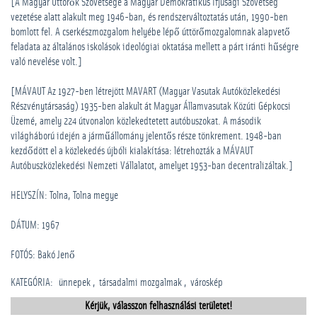
[A Magyar Úttörők Szövetsége a Magyar Demokratikus Ifjúsági Szövetség
vezetése alatt alakult meg 1946-ban, és rendszerváltoztatás után, 1990-ben
bomlott fel. A cserkészmozgalom helyébe lépő úttörőmozgalomnak alapvető
feladata az általános iskolások ideológiai oktatása mellett a párt iránti hűségre
való nevelése volt.]
[MÁVAUT Az 1927-ben létrejött MAVART (Magyar Vasutak Autóközlekedési
Részvénytársaság) 1935-ben alakult át Magyar Államvasutak Közúti Gépkocsi
Üzemé, amely 224 útvonalon közlekedtetett autóbuszokat. A második
világháború idején a járműállomány jelentős része tönkrement. 1948-ban
kezdődött el a közlekedés újbóli kialakítása: létrehozták a MÁVAUT
Autóbuszközlekedési Nemzeti Vállalatot, amelyet 1953-ban decentralizáltak.]
HELYSZÍN: Tolna, Tolna megye
DÁTUM: 1967
FOTÓS: Bakó Jenő
KATEGÓRIA
:
­ünnepek
­társadalmi mozgalmak
városkép
Kérjük, válasszon felhasználási területet!