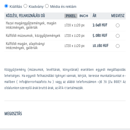
Kiállítás
Kiadvány
Média és reklám
KÖZLÉSI, FELHASZNÁLÁSI DÍJ
PIXEL
INCH
ÁR
MEGVESZ
Hazai magángyűjtemények, magán
1720 x 1120 px
3.048 HUF
intézmények, galériák
Külföldi múzeumok, közgyűjtemények
1720 x 1120 px
5.080 HUF
Külföldi magán, alapítványi
1720 x 1120 px
10.160 HUF
intézmények, galériák
Közgyűjtemény (múzeumok, levéltárak, könyvtárak) esetében egyedi megállapodás
lehetséges. Ha egyedi felhasználási igényei vannak, kérjük, keresse munkatársunkat e-
mailben ( info@terrorhazafoto.hu ) vagy az alábbi telefonszámon
+36 70 374 8687
! Az
oldalunkon szereplő árak bruttó árak, az ÁFA-t tartalmazzák.
MEGOSZTÁS