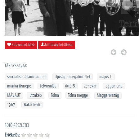
Kedvencek közé
Mintakép letöltése
TÁRGYSZAVAK
szocialista állami ünnep
ifjúsági mozgalmi élet
május 1.
munka ünnepe
felvonulás
úttörő
zenekar
egyenruha
MÁVAUT
utcakép
Tolna
Tolna megye
Magyarország
1967
Bakó Jenő
FOTÓ RÉSZLETEI
Értékelés: