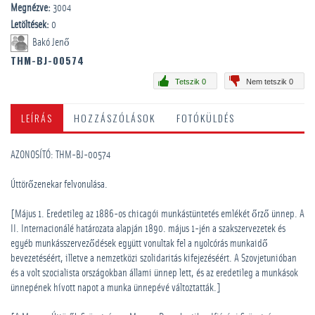
Megnézve:
3004
Letöltések:
0
Bakó Jenő
THM-BJ-00574
Tetszik 0
Nem tetszik 0
LEÍRÁS
HOZZÁSZÓLÁSOK
FOTÓKÜLDÉS
AZONOSÍTÓ: THM-BJ-00574
Úttörőzenekar felvonulása.
[Május 1. Eredetileg az 1886-os chicagói munkástüntetés emlékét őrző ünnep. A
II. Internacionálé határozata alapján 1890. május 1-jén a szakszervezetek és
egyéb munkásszerveződések együtt vonultak fel a nyolcórás munkaidő
bevezetéséért, illetve a nemzetközi szolidaritás kifejezéséért. A Szovjetunióban
és a volt szocialista országokban állami ünnep lett, és az eredetileg a munkások
ünnepének hívott napot a munka ünnepévé változtatták.]