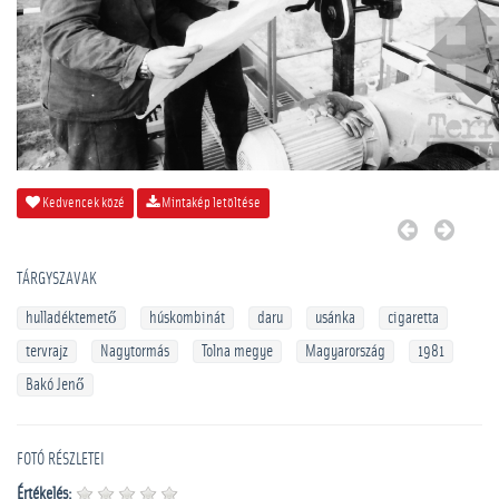
Kedvencek közé
Mintakép letöltése
TÁRGYSZAVAK
hulladéktemető
húskombinát
daru
usánka
cigaretta
tervrajz
Nagytormás
Tolna megye
Magyarország
1981
Bakó Jenő
FOTÓ RÉSZLETEI
Értékelés: