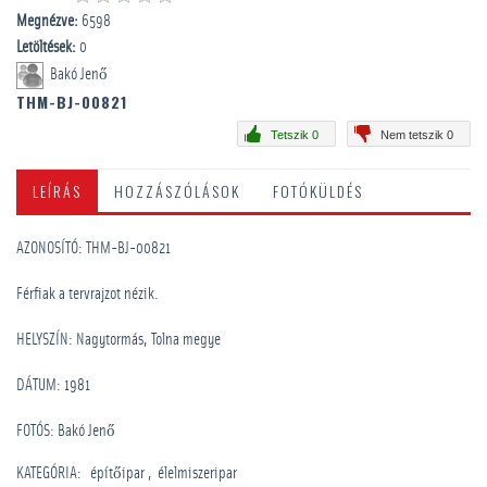
Megnézve:
6598
Letöltések:
0
Bakó Jenő
THM-BJ-00821
Tetszik 0
Nem tetszik 0
LEÍRÁS
HOZZÁSZÓLÁSOK
FOTÓKÜLDÉS
AZONOSÍTÓ: THM-BJ-00821
Férfiak a tervrajzot nézik.
HELYSZÍN: Nagytormás, Tolna megye
DÁTUM: 1981
FOTÓS: Bakó Jenő
KATEGÓRIA
:
építőipar
élelmiszeripar