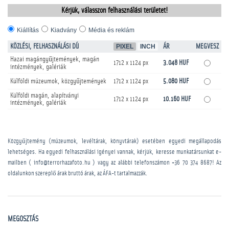
Kérjük, válasszon felhasználási területet!
Kiállítás
Kiadvány
Média és reklám
KÖZLÉSI, FELHASZNÁLÁSI DÍJ
PIXEL
INCH
ÁR
MEGVESZ
Hazai magángyűjtemények, magán
1712 x 1124 px
3.048 HUF
intézmények, galériák
Külföldi múzeumok, közgyűjtemények
1712 x 1124 px
5.080 HUF
Külföldi magán, alapítványi
1712 x 1124 px
10.160 HUF
intézmények, galériák
Közgyűjtemény (múzeumok, levéltárak, könyvtárak) esetében egyedi megállapodás
lehetséges. Ha egyedi felhasználási igényei vannak, kérjük, keresse munkatársunkat e-
mailben ( info@terrorhazafoto.hu ) vagy az alábbi telefonszámon
+36 70 374 8687
! Az
oldalunkon szereplő árak bruttó árak, az ÁFA-t tartalmazzák.
MEGOSZTÁS