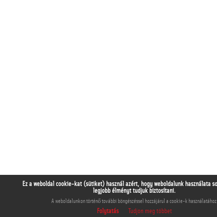
Ez a weboldal cookie-kat (sütiket) használ azért, hogy weboldalunk használata s
legjobb élményt tudjuk biztosítani.
A weboldalunkon történő további böngészéssel hozzájárul a cookie-k használatához
Folytatás
Tudjon meg többet