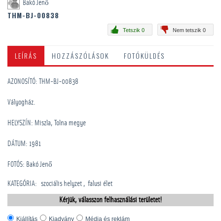
Bakó Jenő
THM-BJ-00838
Tetszik 0
Nem tetszik 0
LEÍRÁS
HOZZÁSZÓLÁSOK
FOTÓKÜLDÉS
AZONOSÍTÓ: THM-BJ-00838
Vályogház.
HELYSZÍN: Miszla, Tolna megye
DÁTUM: 1981
FOTÓS: Bakó Jenő
KATEGÓRIA
:
szociális helyzet
falusi élet
Kérjük, válasszon felhasználási területet!
Kiállítás
Kiadvány
Média és reklám