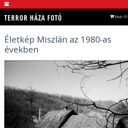
Kosár (0
Életkép Miszlán az 1980-as
években