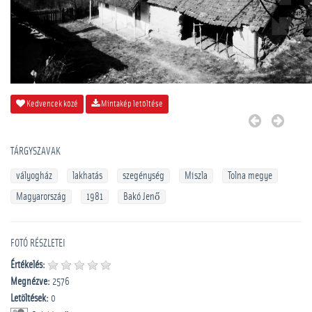
Kedvencek közé
Mintakép letöltése
TÁRGYSZAVAK
vályogház
lakhatás
szegénység
Miszla
Tolna megye
Magyarország
1981
Bakó Jenő
FOTÓ RÉSZLETEI
Értékelés:
Megnézve:
2576
Letöltések:
0