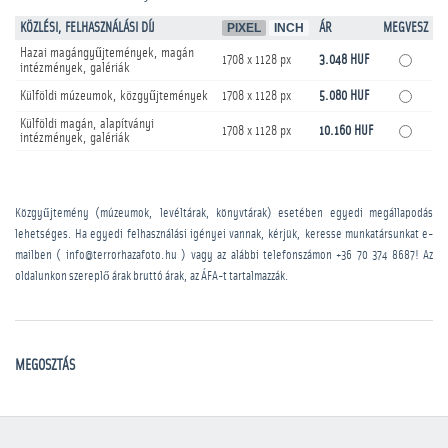
KÖZLÉSI, FELHASZNÁLÁSI DÍJ
PIXEL
INCH
ÁR
MEGVESZ
Hazai magángyűjtemények, magán
1708 x 1128 px
3.048 HUF
intézmények, galériák
Külföldi múzeumok, közgyűjtemények
1708 x 1128 px
5.080 HUF
Külföldi magán, alapítványi
1708 x 1128 px
10.160 HUF
intézmények, galériák
Közgyűjtemény (múzeumok, levéltárak, könyvtárak) esetében egyedi megállapodás
lehetséges. Ha egyedi felhasználási igényei vannak, kérjük, keresse munkatársunkat e-
mailben ( info@terrorhazafoto.hu ) vagy az alábbi telefonszámon
+36 70 374 8687
! Az
oldalunkon szereplő árak bruttó árak, az ÁFA-t tartalmazzák.
MEGOSZTÁS