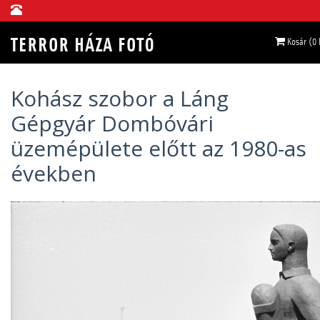
Kosár (0
Kohász szobor a Láng
Gépgyár Dombóvári
üzemépülete előtt az 1980-as
években