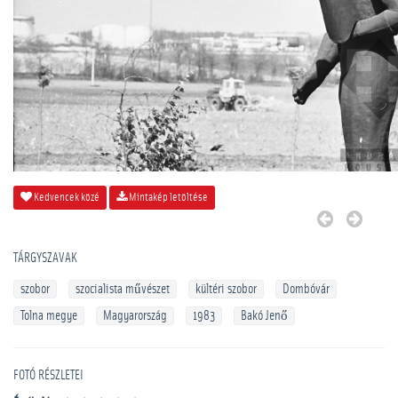
Kedvencek közé
Mintakép letöltése
TÁRGYSZAVAK
szobor
szocialista művészet
kültéri szobor
Dombóvár
Tolna megye
Magyarország
1983
Bakó Jenő
FOTÓ RÉSZLETEI