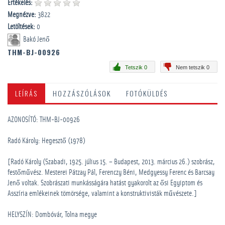
Értékelés:
Megnézve:
3822
Letöltések:
0
Bakó Jenő
THM-BJ-00926
Tetszik 0
Nem tetszik 0
LEÍRÁS
HOZZÁSZÓLÁSOK
FOTÓKÜLDÉS
AZONOSÍTÓ: THM-BJ-00926
Radó Károly: Hegesztő (1978)
[Radó Károly (Szabadi, 1925. július 15. – Budapest, 2013. március 26.) szobrász,
festőművész. Mesterei Pátzay Pál, Ferenczy Béni, Medgyessy Ferenc és Barcsay
Jenő voltak. Szobrászati munkásságára hatást gyakorolt az ősi Egyiptom és
Asszíria emlékeinek tömörsége, valamint a konstruktivisták művészete.]
HELYSZÍN: Dombóvár, Tolna megye