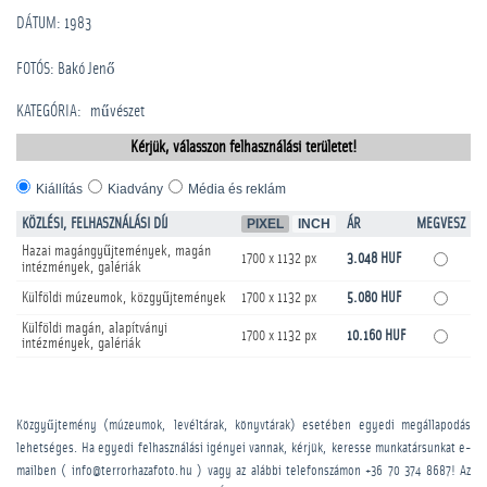
DÁTUM: 1983
FOTÓS: Bakó Jenő
KATEGÓRIA
:
művészet
Kérjük, válasszon felhasználási területet!
Kiállítás
Kiadvány
Média és reklám
KÖZLÉSI, FELHASZNÁLÁSI DÍJ
PIXEL
INCH
ÁR
MEGVESZ
Hazai magángyűjtemények, magán
1700 x 1132 px
3.048 HUF
intézmények, galériák
Külföldi múzeumok, közgyűjtemények
1700 x 1132 px
5.080 HUF
Külföldi magán, alapítványi
1700 x 1132 px
10.160 HUF
intézmények, galériák
Közgyűjtemény (múzeumok, levéltárak, könyvtárak) esetében egyedi megállapodás
lehetséges. Ha egyedi felhasználási igényei vannak, kérjük, keresse munkatársunkat e-
mailben ( info@terrorhazafoto.hu ) vagy az alábbi telefonszámon
+36 70 374 8687
! Az