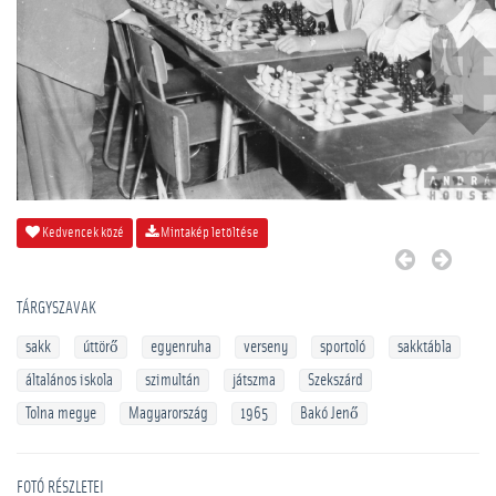
Kedvencek közé
Mintakép letöltése
TÁRGYSZAVAK
sakk
úttörő
egyenruha
verseny
sportoló
sakktábla
általános iskola
szimultán
játszma
Szekszárd
Tolna megye
Magyarország
1965
Bakó Jenő
FOTÓ RÉSZLETEI