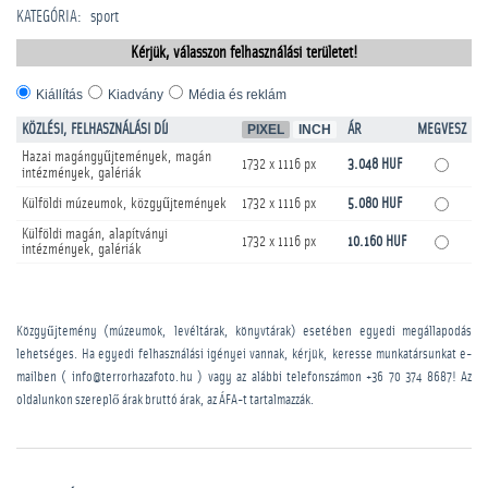
KATEGÓRIA
:
sport
Kérjük, válasszon felhasználási területet!
Kiállítás
Kiadvány
Média és reklám
KÖZLÉSI, FELHASZNÁLÁSI DÍJ
PIXEL
INCH
ÁR
MEGVESZ
Hazai magángyűjtemények, magán
1732 x 1116 px
3.048 HUF
intézmények, galériák
Külföldi múzeumok, közgyűjtemények
1732 x 1116 px
5.080 HUF
Külföldi magán, alapítványi
1732 x 1116 px
10.160 HUF
intézmények, galériák
Közgyűjtemény (múzeumok, levéltárak, könyvtárak) esetében egyedi megállapodás
lehetséges. Ha egyedi felhasználási igényei vannak, kérjük, keresse munkatársunkat e-
mailben ( info@terrorhazafoto.hu ) vagy az alábbi telefonszámon
+36 70 374 8687
! Az
oldalunkon szereplő árak bruttó árak, az ÁFA-t tartalmazzák.