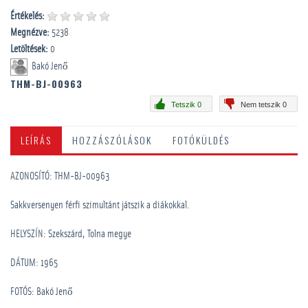
Értékelés:
Megnézve:
5238
Letöltések:
0
Bakó Jenő
THM-BJ-00963
Tetszik 0
Nem tetszik 0
LEÍRÁS
HOZZÁSZÓLÁSOK
FOTÓKÜLDÉS
AZONOSÍTÓ: THM-BJ-00963
Sakkversenyen férfi szimultánt játszik a diákokkal.
HELYSZÍN: Szekszárd, Tolna megye
DÁTUM: 1965
FOTÓS: Bakó Jenő