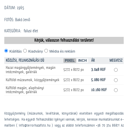
DÁTUM: 1965
FOTÓS: Bakó Jenő
KATEGÓRIA
:
falusi élet
Kérjük, válasszon felhasználási területet!
Kiállítás
Kiadvány
Média és reklám
KÖZLÉSI, FELHASZNÁLÁSI DÍJ
PIXEL
INCH
ÁR
MEGVESZ
Hazai magángyűjtemények, magán
5272 x 8072 px
3.048 HUF
intézmények, galériák
Külföldi múzeumok, közgyűjtemények
5272 x 8072 px
5.080 HUF
Külföldi magán, alapítványi
5272 x 8072 px
10.160 HUF
intézmények, galériák
Közgyűjtemény (múzeumok, levéltárak, könyvtárak) esetében egyedi megállapodás
lehetséges. Ha egyedi felhasználási igényei vannak, kérjük, keresse munkatársunkat e-
mailben ( info@terrorhazafoto.hu ) vagy az alábbi telefonszámon
+36 70 374 8687
! Az