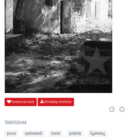
Kedvencek közé
Mintakép letöltése
TÁRGYSZAVAK
pince
szalmatető
hordó
présház
Györköny