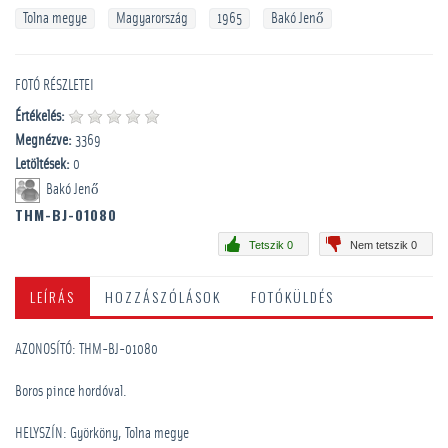
Tolna megye
Magyarország
1965
Bakó Jenő
FOTÓ RÉSZLETEI
Értékelés:
Megnézve:
3369
Letöltések:
0
Bakó Jenő
THM-BJ-01080
Tetszik 0
Nem tetszik 0
LEÍRÁS
HOZZÁSZÓLÁSOK
FOTÓKÜLDÉS
AZONOSÍTÓ: THM-BJ-01080
Boros pince hordóval.
HELYSZÍN: Györköny, Tolna megye