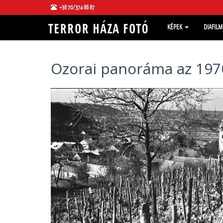
+36 70/374 86 87
KÉPEK
DIAFIL
Ozorai panoráma az 197