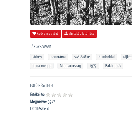
Kedvencek közé
Mintakép letöltése
TÁRGYSZAVAK
látkép
panoráma
szőlőtőke
domboldal
tájké
Tolna megye
Magyarország
1977
Bakó Jenő
FOTÓ RÉSZLETEI
Értékelés:
Megnézve:
3947
Letöltések:
0