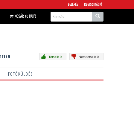
BELÉPÉS
REGISZTRÁCIÓ
KOSÁR (0 HUF)
01179
Tetszik 0
Nem tetszik 0
FOTÓKÜLDÉS