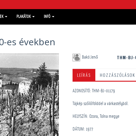
MEK
PLAKÁTOK
INFÓ
0-es években
THM-BJ-
Bakó Jenő
LEÍRÁS
HOZZÁSZÓLÁSOK
AZONOSÍTÓ: THM-BJ-01179
Tájkép szőlőfölddel a várkastélyból.
HELYSZÍN: Ozora, Tolna megye
DÁTUM: 1977