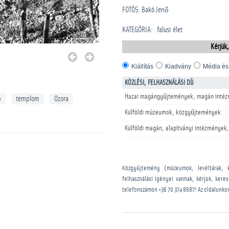
FOTÓS: Bakó Jenő
KATEGÓRIA
:
falusi élet
Kérjük,
Kiállítás
Kiadvány
Média és
KÖZLÉSI, FELHASZNÁLÁSI DÍJ
Hazai magángyűjtemények, magán intéz
p
templom
Ozora
Külföldi múzeumok, közgyűjtemények
Külföldi magán, alapítványi intézmények,
Közgyűjtemény (múzeumok, levéltárak, 
felhasználási igényei vannak, kérjük, kere
telefonszámon
+36 70 374 8687
! Az oldalunko