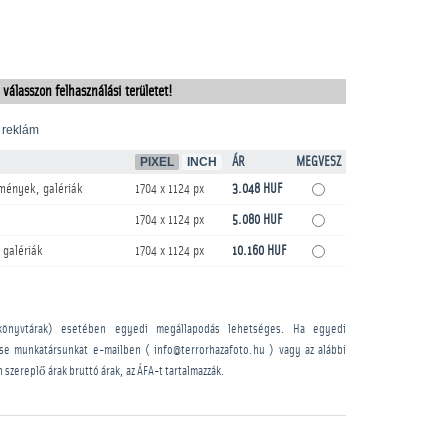
 válasszon felhasználási területet!
 reklám
PIXEL
INCH
ÁR
MEGVESZ
mények, galériák
1704 x 1124 px
3.048 HUF
1704 x 1124 px
5.080 HUF
 galériák
1704 x 1124 px
10.160 HUF
könyvtárak) esetében egyedi megállapodás lehetséges. Ha egyedi
sse munkatársunkat e-mailben ( info@terrorhazafoto.hu ) vagy az alábbi
n szereplő árak bruttó árak, az ÁFA-t tartalmazzák.