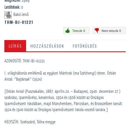
Megnézve:
2989
Letöltések:
0
Bakó Jenő
THM-BJ-01221
Tetszik 0
Nem tetszik 0
LEÍRÁS
HOZZÁSZÓLÁSOK
FOTÓKÜLDÉS
AZONOSÍTÓ: THM-BJ-01221
I. világháborús emlékmű az egykori Mártírok (ma Széchenyi) téren. Orbán
Antal: "Bajtársak" (1924)
[Orbán Antal (Pusztakalán, 1887. április 24. – Budapest, 1940. december 27.)
szobrász, iparművész, keramikus. 1904 és 1906 között az Országos
Iparművészeti Iskolában, majd Münchenben, Párizsban, és Brüsszelben tanult.
1924 és 1940 között az Országos Iparművészeti Iskola vezető tanára.]
HELYSZÍN: Szekszárd, Tolna megye