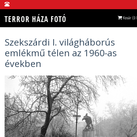
Kosár (0
Szekszárdi I. világháborús
emlékmű télen az 1960-as
években