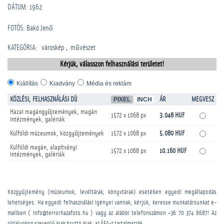
DÁTUM: 1962
FOTÓS: Bakó Jenő
KATEGÓRIA
:
városkép
művészet
Kérjük, válasszon felhasználási területet!
Kiállítás
Kiadvány
Média és reklám
KÖZLÉSI, FELHASZNÁLÁSI DÍJ
PIXEL
INCH
ÁR
MEGVESZ
Hazai magángyűjtemények, magán
1572 x 1068 px
3.048 HUF
intézmények, galériák
Külföldi múzeumok, közgyűjtemények
1572 x 1068 px
5.080 HUF
Külföldi magán, alapítványi
1572 x 1068 px
10.160 HUF
intézmények, galériák
Közgyűjtemény (múzeumok, levéltárak, könyvtárak) esetében egyedi megállapodás
lehetséges. Ha egyedi felhasználási igényei vannak, kérjük, keresse munkatársunkat e-
mailben ( info@terrorhazafoto.hu ) vagy az alábbi telefonszámon
+36 70 374 8687
! Az
oldalunkon szereplő árak bruttó árak, az ÁFA-t tartalmazzák.