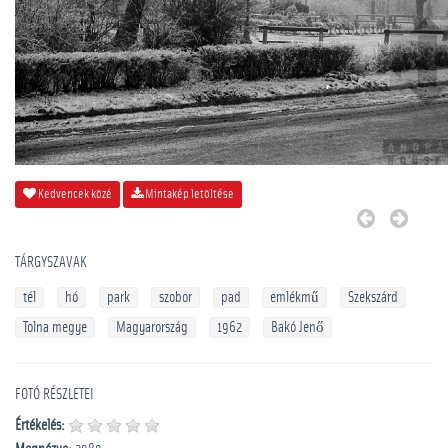
Kedvencek közé
Mintakép letöltése
TÁRGYSZAVAK
tél
hó
park
szobor
pad
emlékmű
Szekszárd
Tolna megye
Magyarország
1962
Bakó Jenő
FOTÓ RÉSZLETEI
Értékelés: