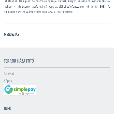
lehetséges. Ha egyedi felhasználási igényei vannak, kérjük, keresse munkatársunkat e-
mailben ( info@terrorhazafoto.hu ) vagy az alábbi telefonszámon
+36 70 374 8687
! Az
oldalunkon szereplő árak bruttó árak, az ÁFA-t tartalmazzák.
MEGOSZTÁS
TERROR HÁZA FOTÓ
Főoldal
Képek
INFÓ