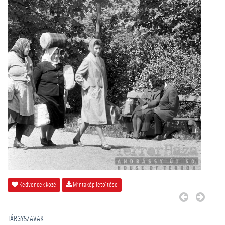
Kedvencek közé
Mintakép letöltése
TÁRGYSZAVAK