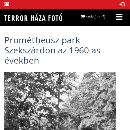
Kosár (0 HUF)
Prométheusz park
Szekszárdon az 1960-as
években