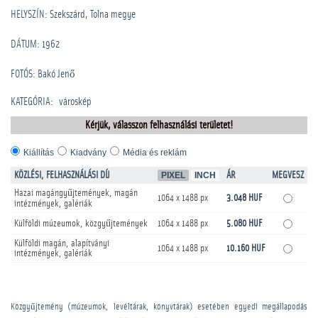
HELYSZÍN: Szekszárd, Tolna megye
DÁTUM: 1962
FOTÓS: Bakó Jenő
KATEGÓRIA
:
városkép
Kérjük, válasszon felhasználási területet!
Kiállítás
Kiadvány
Média és reklám
KÖZLÉSI, FELHASZNÁLÁSI DÍJ
PIXEL
INCH
ÁR
MEGVESZ
Hazai magángyűjtemények, magán
1064 x 1488 px
3.048 HUF
intézmények, galériák
Külföldi múzeumok, közgyűjtemények
1064 x 1488 px
5.080 HUF
Külföldi magán, alapítványi
1064 x 1488 px
10.160 HUF
intézmények, galériák
Közgyűjtemény (múzeumok, levéltárak, könyvtárak) esetében egyedi megállapodás