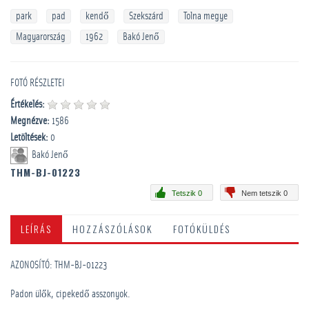
park
pad
kendő
Szekszárd
Tolna megye
Magyarország
1962
Bakó Jenő
FOTÓ RÉSZLETEI
Értékelés:
Megnézve:
1586
Letöltések:
0
Bakó Jenő
THM-BJ-01223
Tetszik 0
Nem tetszik 0
LEÍRÁS
HOZZÁSZÓLÁSOK
FOTÓKÜLDÉS
AZONOSÍTÓ: THM-BJ-01223
Padon ülők, cipekedő asszonyok.