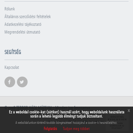
Rólunk
Általános szerződési feltételek
Adatkezelési tájékoztató
Megrendelési útmutató
SEGÍTSÉG
Kapcsolat
© 2018
TERROR HÁZA MÚZEUM
- Minden jog fenntartva
x
Ez a weboldal cookie-kat (sütiket) használ azért, hogy weboldalunk használata
során a lehető legjobb élményt tudjuk biztosítani.
A honlapot a PRAE.HU Kft. készítette
A weboldalunkon történő további böngészéssel hozzájárul a cookie-k használatához.
Folytatás
Tudjon meg többet