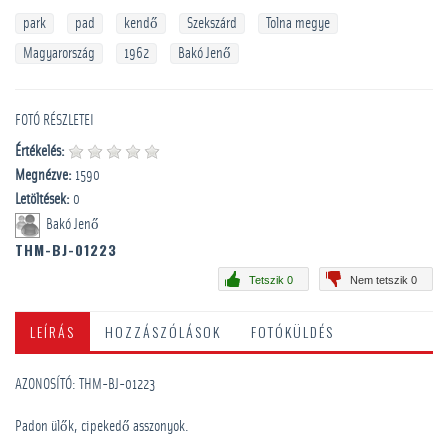
park
pad
kendő
Szekszárd
Tolna megye
Magyarország
1962
Bakó Jenő
FOTÓ RÉSZLETEI
Értékelés:
Megnézve:
1590
Letöltések:
0
Bakó Jenő
THM-BJ-01223
Tetszik 0
Nem tetszik 0
LEÍRÁS
HOZZÁSZÓLÁSOK
FOTÓKÜLDÉS
AZONOSÍTÓ: THM-BJ-01223
Padon ülők, cipekedő asszonyok.