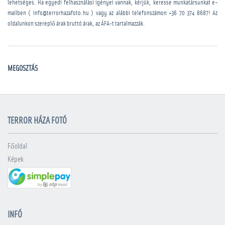
lehetséges. Ha egyedi felhasználási igényei vannak, kérjük, keresse munkatársunkat e-
mailben ( info@terrorhazafoto.hu ) vagy az alábbi telefonszámon
+36 70 374 8687
! Az
oldalunkon szereplő árak bruttó árak, az ÁFA-t tartalmazzák.
MEGOSZTÁS
TERROR HÁZA FOTÓ
Főoldal
Képek
INFÓ