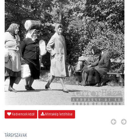
Kedvencek közé
Mintakép letöltése
TÁRGYSZAVAK