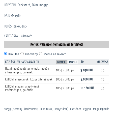
HELYSZÍN: Szekszárd, Tolna megye
DÁTUM: 1962
FOTÓS: Bakó Jenő
KATEGÓRIA
:
városkép
Kérjük, válasszon felhasználási területet!
Kiállítás
Kiadvány
Média és reklám
KÖZLÉSI, FELHASZNÁLÁSI DÍJ
PIXEL
INCH
ÁR
MEGVESZ
Hazai magángyűjtemények, magán
1064 x 1488 px
3.048 HUF
intézmények, galériák
Külföldi múzeumok, közgyűjtemények
1064 x 1488 px
5.080 HUF
Külföldi magán, alapítványi
1064 x 1488 px
10.160 HUF
intézmények, galériák
Közgyűjtemény (múzeumok, levéltárak, könyvtárak) esetében egyedi megállapodás