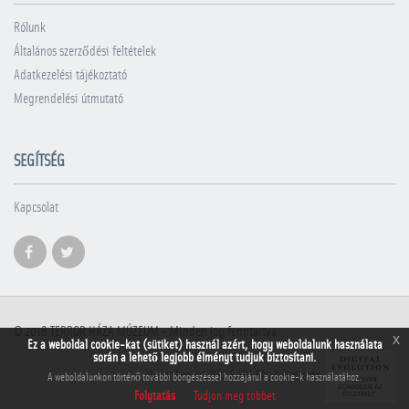
Rólunk
Általános szerződési feltételek
Adatkezelési tájékoztató
Megrendelési útmutató
SEGÍTSÉG
Kapcsolat
© 2018
TERROR HÁZA MÚZEUM
- Minden jog fenntartva
x
Ez a weboldal cookie-kat (sütiket) használ azért, hogy weboldalunk használata
során a lehető legjobb élményt tudjuk biztosítani.
A honlapot a PRAE.HU Kft. készítette
A weboldalunkon történő további böngészéssel hozzájárul a cookie-k használatához.
Folytatás
Tudjon meg többet