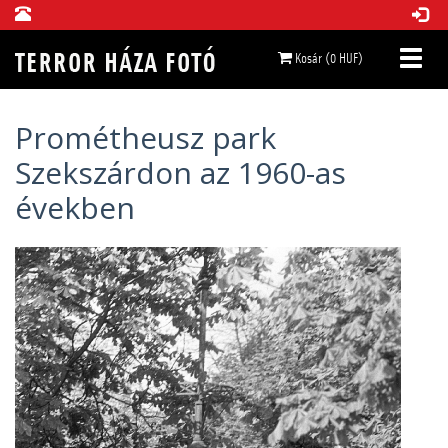
Kosár (0 HUF)
Prométheusz park
Szekszárdon az 1960-as
években