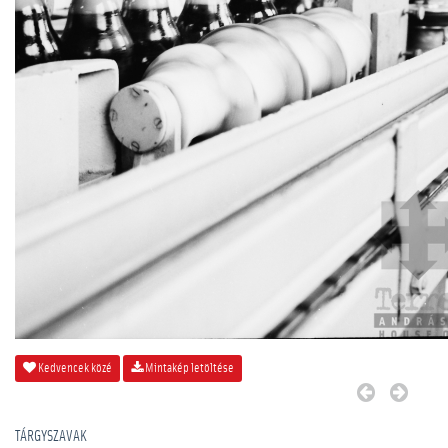
Kedvencek közé
Mintakép letöltése
TÁRGYSZAVAK