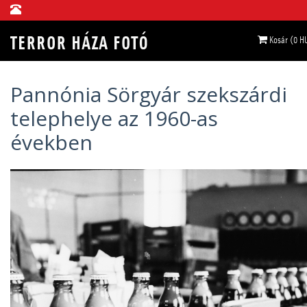
Kosár (0 H
Pannónia Sörgyár szekszárdi
telephelye az 1960-as
években