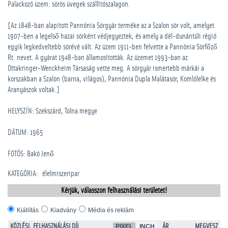
Palackozó üzem: sörös üvegek szállítószalagon.
[Az 1848-ban alapított Pannónia Sörgyár terméke az a Szalon sör volt, amelyet
1907-ben a legelső hazai sörként védjegyeztek, és amely a dél-dunántúli régió
egyik legkedveltebb sörévé vált. Az üzem 1911-ben felvette a Pannónia Sörfőző
Rt. nevet. A gyárat 1948-ban államosították. Az üzemet 1993-ban az
Ottakringer-Wenckheim Társaság vette meg. A sörgyár ismertebb márkái a
korszakban a Szalon (barna, világos), Pannónia Dupla Malátasör, Komlólelke és
Aranyászok voltak.]
HELYSZÍN: Szekszárd, Tolna megye
DÁTUM: 1965
FOTÓS: Bakó Jenő
KATEGÓRIA
:
élelmiszeripar
Kérjük, válasszon felhasználási területet!
Kiállítás
Kiadvány
Média és reklám
KÖZLÉSI, FELHASZNÁLÁSI DÍJ
PIXEL
INCH
ÁR
MEGVESZ