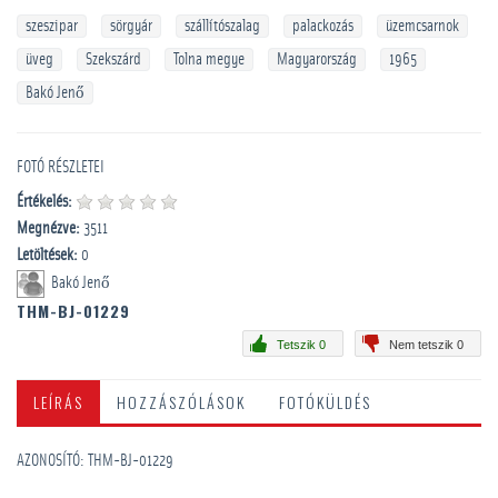
szeszipar
sörgyár
szállítószalag
palackozás
üzemcsarnok
üveg
Szekszárd
Tolna megye
Magyarország
1965
Bakó Jenő
FOTÓ RÉSZLETEI
Értékelés:
Megnézve:
3511
Letöltések:
0
Bakó Jenő
THM-BJ-01229
Tetszik 0
Nem tetszik 0
LEÍRÁS
HOZZÁSZÓLÁSOK
FOTÓKÜLDÉS
AZONOSÍTÓ: THM-BJ-01229