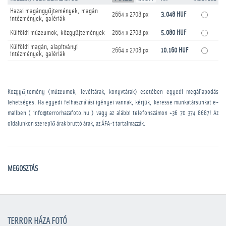
Hazai magángyűjtemények, magán
2664 x 2708 px
3.048 HUF
intézmények, galériák
Külföldi múzeumok, közgyűjtemények
2664 x 2708 px
5.080 HUF
Külföldi magán, alapítványi
2664 x 2708 px
10.160 HUF
intézmények, galériák
Közgyűjtemény (múzeumok, levéltárak, könyvtárak) esetében egyedi megállapodás
lehetséges. Ha egyedi felhasználási igényei vannak, kérjük, keresse munkatársunkat e-
mailben ( info@terrorhazafoto.hu ) vagy az alábbi telefonszámon
+36 70 374 8687
! Az
oldalunkon szereplő árak bruttó árak, az ÁFA-t tartalmazzák.
MEGOSZTÁS
TERROR HÁZA FOTÓ