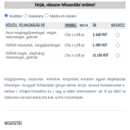
Kérjük, válasszon felhasználási területet!
Kiállítás
Kiadvány
Média és reklám
KÖZLÉSI, FELHASZNÁLÁSI DÍJ
PIXEL
INCH
ÁR
MEGVESZ
Hazai magángyűjtemények, magán
1704 x 1108 px
3.048 HUF
intézmények, galériák
Külföldi múzeumok, közgyűjtemények
1704 x 1108 px
5.080 HUF
Külföldi magán, alapítványi
1704 x 1108 px
10.160 HUF
intézmények, galériák
Közgyűjtemény (múzeumok, levéltárak, könyvtárak) esetében egyedi megállapodás
lehetséges. Ha egyedi felhasználási igényei vannak, kérjük, keresse munkatársunkat e-
mailben ( info@terrorhazafoto.hu ) vagy az alábbi telefonszámon
+36 70 374 8687
! Az
oldalunkon szereplő árak bruttó árak, az ÁFA-t tartalmazzák.
MEGOSZTÁS