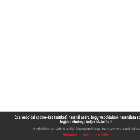
Ez a weboldal cookie-kat (sütiket) használ azért, hogy weboldalunk használata s
legjobb élményt tudjuk biztosítani.
A weboldalunkon történő további böngészéssel hozzájárul a cookie-k használatához
Folytatás
Tudjon meg többet