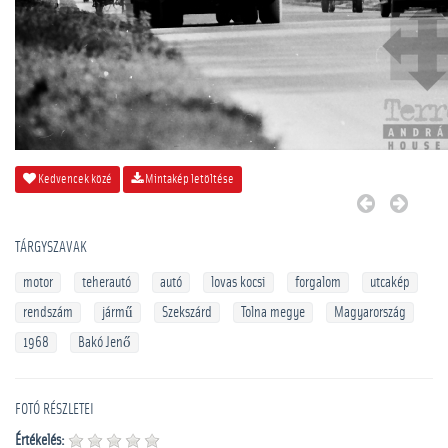
Kedvencek közé
Mintakép letöltése
TÁRGYSZAVAK
motor
teherautó
autó
lovas kocsi
forgalom
utcakép
rendszám
jármű
Szekszárd
Tolna megye
Magyarország
1968
Bakó Jenő
FOTÓ RÉSZLETEI
Értékelés: