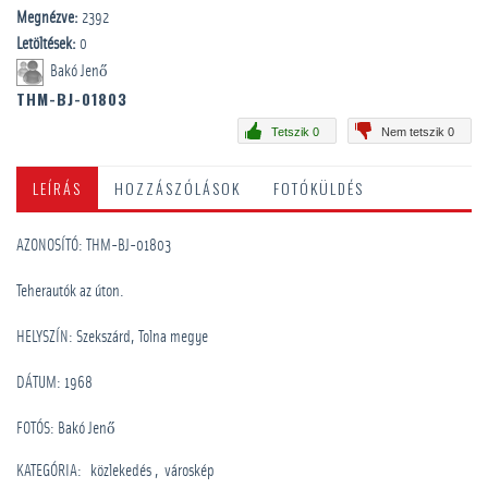
Megnézve:
2392
Letöltések:
0
Bakó Jenő
THM-BJ-01803
Tetszik 0
Nem tetszik 0
LEÍRÁS
HOZZÁSZÓLÁSOK
FOTÓKÜLDÉS
AZONOSÍTÓ: THM-BJ-01803
Teherautók az úton.
HELYSZÍN: Szekszárd, Tolna megye
DÁTUM: 1968
FOTÓS: Bakó Jenő
KATEGÓRIA
:
közlekedés
városkép