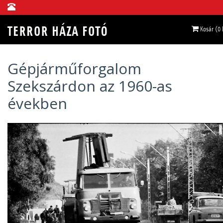
Kosár (0
Gépjárműforgalom
Szekszárdon az 1960-as
években