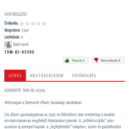
FOTÓ RÉSZLETEI
Értékelés:
Megnézve:
2324
Letöltések:
0
Bakó Jenő
THM-BJ-02205
Tetszik 0
Nem tetszik 0
LEÍRÁS
HOZZÁSZÓLÁSOK
FOTÓKÜLDÉS
AZONOSÍTÓ: THM-BJ-02205
Vetőmagok a Dalmandi Állami Gazdaság raktárában.
[Az állami gazdaságoknak az 1945-ös földreform után eredetileg a korábbi
mintabirtokoknak megfelelő feladatokat szántak. A „kollektivizálás” után
azonban új szerepet kaptak: a „legfejlettebb” tulajdoni, üzemi és gazdálkodási