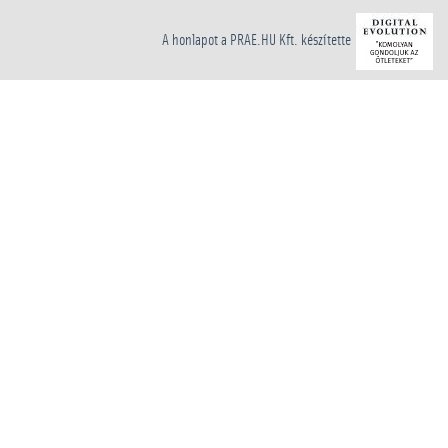
A honlapot a PRAE.HU Kft. készítette