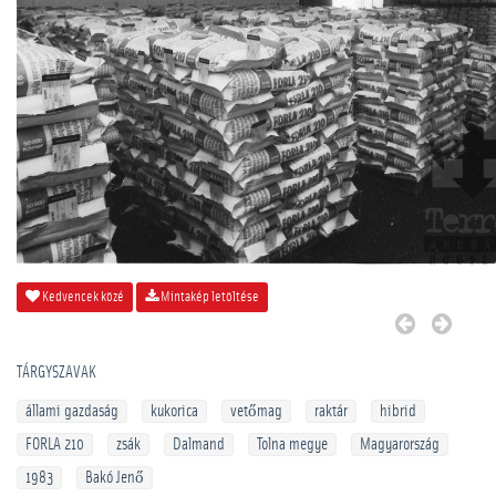
Kedvencek közé
Mintakép letöltése
TÁRGYSZAVAK
állami gazdaság
kukorica
vetőmag
raktár
hibrid
FORLA 210
zsák
Dalmand
Tolna megye
Magyarország
1983
Bakó Jenő