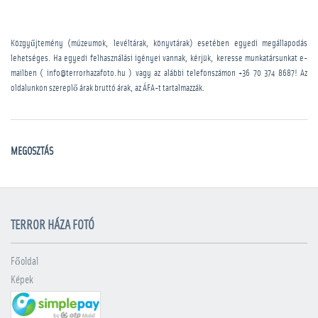
Közgyűjtemény (múzeumok, levéltárak, könyvtárak) esetében egyedi megállapodás
lehetséges. Ha egyedi felhasználási igényei vannak, kérjük, keresse munkatársunkat e-
mailben ( info@terrorhazafoto.hu ) vagy az alábbi telefonszámon
+36 70 374 8687
! Az
oldalunkon szereplő árak bruttó árak, az ÁFA-t tartalmazzák.
MEGOSZTÁS
TERROR HÁZA FOTÓ
Főoldal
Képek