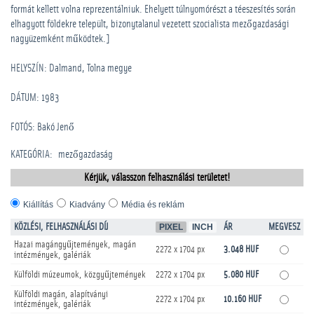
formát kellett volna reprezentálniuk. Ehelyett túlnyomórészt a téeszesítés során
elhagyott földekre települt, bizonytalanul vezetett szocialista mezőgazdasági
nagyüzemként működtek.]
HELYSZÍN: Dalmand, Tolna megye
DÁTUM: 1983
FOTÓS: Bakó Jenő
KATEGÓRIA
:
mezőgazdaság
Kérjük, válasszon felhasználási területet!
Kiállítás
Kiadvány
Média és reklám
KÖZLÉSI, FELHASZNÁLÁSI DÍJ
PIXEL
INCH
ÁR
MEGVESZ
Hazai magángyűjtemények, magán
2272 x 1704 px
3.048 HUF
intézmények, galériák
Külföldi múzeumok, közgyűjtemények
2272 x 1704 px
5.080 HUF
Külföldi magán, alapítványi
2272 x 1704 px
10.160 HUF
intézmények, galériák