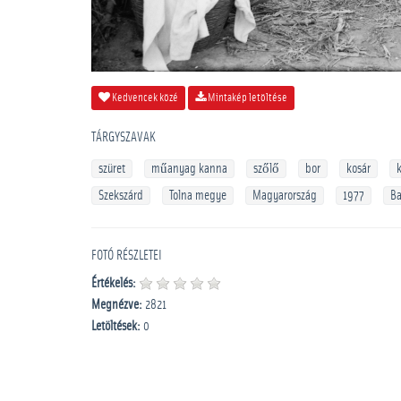
Kedvencek közé
Mintakép letöltése
TÁRGYSZAVAK
szüret
műanyag kanna
szőlő
bor
kosár
Szekszárd
Tolna megye
Magyarország
1977
Ba
FOTÓ RÉSZLETEI
Értékelés:
Megnézve:
2821
Letöltések:
0