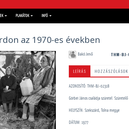
MEK
PLAKÁTOK
INFÓ
árdon az 1970-es években
THM-BJ-
Bakó Jenő
LEÍRÁS
HOZZÁSZÓLÁSOK
AZONOSÍTÓ: THM-BJ-02318
Görbei János családja szüretel. Szürete
HELYSZÍN: Szekszárd, Tolna megye
DÁTUM: 1977