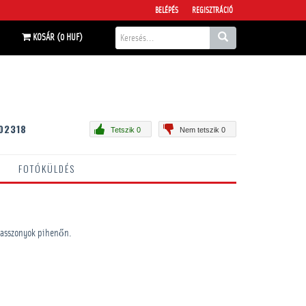
BELÉPÉS
REGISZTRÁCIÓ
KOSÁR (0 HUF)
02318
Tetszik 0
Nem tetszik 0
FOTÓKÜLDÉS
lő asszonyok pihenőn.