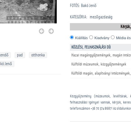
FOTÓS: Bakó Jenő
KATEGÓRIA
:
mezőgazdaság
Kérjük,
Kiállítás
Kiadvány
Média és
KÖZLÉSI, FELHASZNÁLÁSI DÍJ
kendő
pad
otthonka
Hazai magángyűjtemények, magán intéz
kó Jenő
Külföldi múzeumok, közgyűjtemények
Külföldi magán, alapítványi intézmények,
Közgyűjtemény (múzeumok, levéltárak, 
felhasználási igényei vannak, kérjük, kere
telefonszámon
+36 70 374 8687
! Az oldalunko