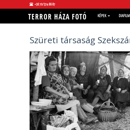
+36 70/374 86 87
KÉPEK
DIAFIL
Szüreti társaság Szeksz