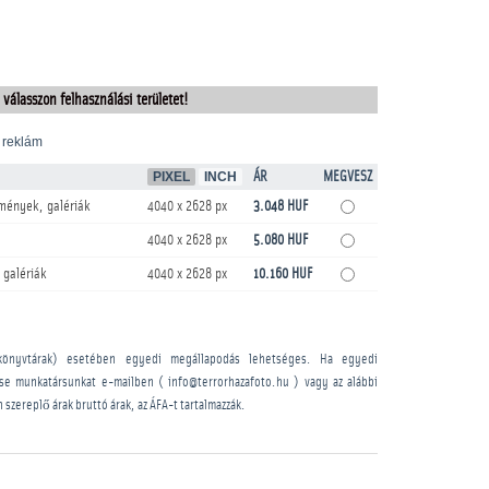
 válasszon felhasználási területet!
 reklám
PIXEL
INCH
ÁR
MEGVESZ
mények, galériák
4040 x 2628 px
3.048 HUF
4040 x 2628 px
5.080 HUF
 galériák
4040 x 2628 px
10.160 HUF
könyvtárak) esetében egyedi megállapodás lehetséges. Ha egyedi
sse munkatársunkat e-mailben ( info@terrorhazafoto.hu ) vagy az alábbi
n szereplő árak bruttó árak, az ÁFA-t tartalmazzák.