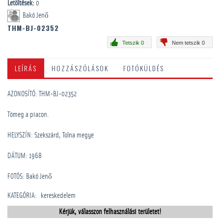
Letöltések:
0
Bakó Jenő
THM-BJ-02352
Tetszik 0
Nem tetszik 0
LEÍRÁS
HOZZÁSZÓLÁSOK
FOTÓKÜLDÉS
AZONOSÍTÓ: THM-BJ-02352
Tömeg a piacon.
HELYSZÍN: Szekszárd, Tolna megye
DÁTUM: 1968
FOTÓS: Bakó Jenő
KATEGÓRIA
:
kereskedelem
Kérjük, válasszon felhasználási területet!