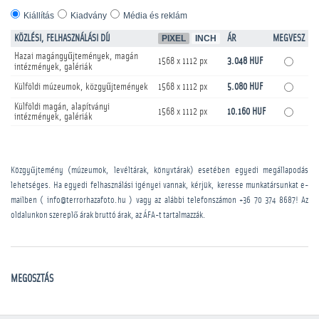
Kiállítás
Kiadvány
Média és reklám
KÖZLÉSI, FELHASZNÁLÁSI DÍJ
PIXEL
INCH
ÁR
MEGVESZ
Hazai magángyűjtemények, magán
1568 x 1112 px
3.048 HUF
intézmények, galériák
Külföldi múzeumok, közgyűjtemények
1568 x 1112 px
5.080 HUF
Külföldi magán, alapítványi
1568 x 1112 px
10.160 HUF
intézmények, galériák
Közgyűjtemény (múzeumok, levéltárak, könyvtárak) esetében egyedi megállapodás
lehetséges. Ha egyedi felhasználási igényei vannak, kérjük, keresse munkatársunkat e-
mailben ( info@terrorhazafoto.hu ) vagy az alábbi telefonszámon
+36 70 374 8687
! Az
oldalunkon szereplő árak bruttó árak, az ÁFA-t tartalmazzák.
MEGOSZTÁS