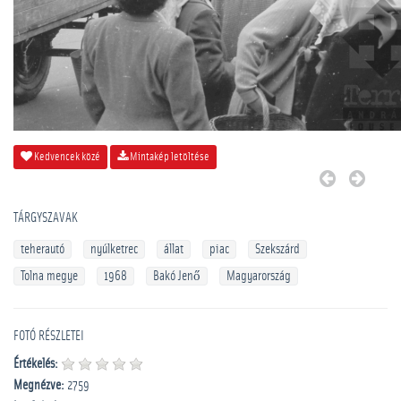
Kedvencek közé
Mintakép letöltése
TÁRGYSZAVAK
teherautó
nyúlketrec
állat
piac
Szekszárd
Tolna megye
1968
Bakó Jenő
Magyarország
FOTÓ RÉSZLETEI
Értékelés:
Megnézve:
2759