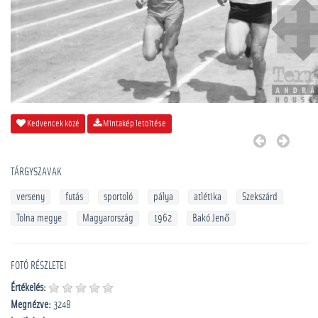
Kedvencek közé
Mintakép letöltése
TÁRGYSZAVAK
verseny
futás
sportoló
pálya
atlétika
Szekszárd
Tolna megye
Magyarország
1962
Bakó Jenő
FOTÓ RÉSZLETEI
Értékelés:
Megnézve:
3248