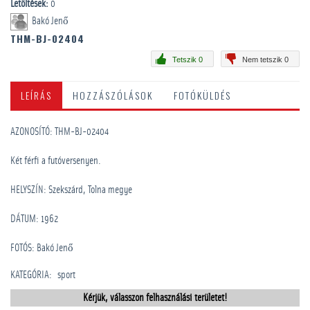
Letöltések:
0
Bakó Jenő
THM-BJ-02404
Tetszik 0
Nem tetszik 0
LEÍRÁS
HOZZÁSZÓLÁSOK
FOTÓKÜLDÉS
AZONOSÍTÓ: THM-BJ-02404
Két férfi a futóversenyen.
HELYSZÍN: Szekszárd, Tolna megye
DÁTUM: 1962
FOTÓS: Bakó Jenő
KATEGÓRIA
:
sport
Kérjük, válasszon felhasználási területet!