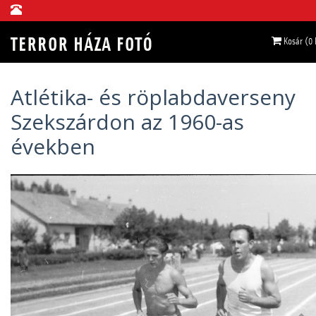
Kosár (0
Atlétika- és röplabdaverseny
Szekszárdon az 1960-as
években