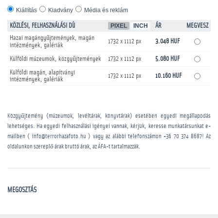
Kiállítás
Kiadvány
Média és reklám
KÖZLÉSI, FELHASZNÁLÁSI DÍJ
PIXEL
INCH
ÁR
MEGVESZ
Hazai magángyűjtemények, magán
1732 x 1112 px
3.048 HUF
intézmények, galériák
Külföldi múzeumok, közgyűjtemények
1732 x 1112 px
5.080 HUF
Külföldi magán, alapítványi
1732 x 1112 px
10.160 HUF
intézmények, galériák
Közgyűjtemény (múzeumok, levéltárak, könyvtárak) esetében egyedi megállapodás
lehetséges. Ha egyedi felhasználási igényei vannak, kérjük, keresse munkatársunkat e-
mailben ( info@terrorhazafoto.hu ) vagy az alábbi telefonszámon
+36 70 374 8687
! Az
oldalunkon szereplő árak bruttó árak, az ÁFA-t tartalmazzák.
MEGOSZTÁS