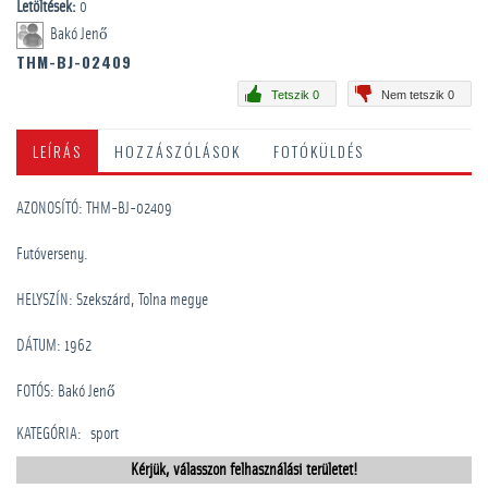
Letöltések:
0
Bakó Jenő
THM-BJ-02409
Tetszik 0
Nem tetszik 0
LEÍRÁS
HOZZÁSZÓLÁSOK
FOTÓKÜLDÉS
AZONOSÍTÓ: THM-BJ-02409
Futóverseny.
HELYSZÍN: Szekszárd, Tolna megye
DÁTUM: 1962
FOTÓS: Bakó Jenő
KATEGÓRIA
:
sport
Kérjük, válasszon felhasználási területet!