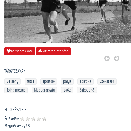
Kedvencek közé
Mintakép letöltése
TÁRGYSZAVAK
verseny
futás
sportoló
pálya
atlétika
Szekszárd
Tolna megye
Magyarország
1962
Bakó Jenő
FOTÓ RÉSZLETEI
Értékelés:
Megnézve:
2968