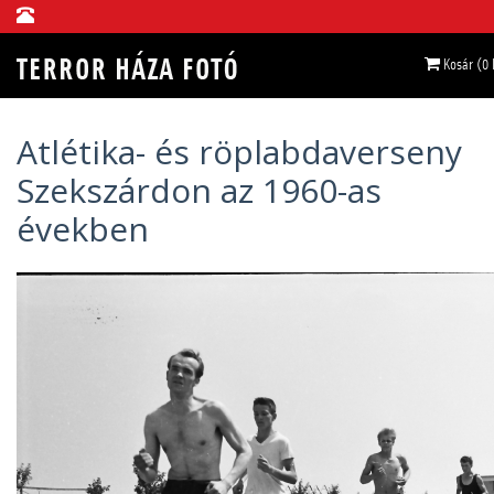
Kosár (0
Atlétika- és röplabdaverseny
Szekszárdon az 1960-as
években