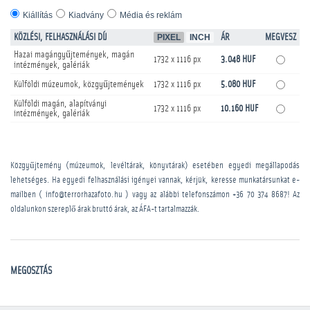
Kiállítás
Kiadvány
Média és reklám
KÖZLÉSI, FELHASZNÁLÁSI DÍJ
PIXEL
INCH
ÁR
MEGVESZ
Hazai magángyűjtemények, magán
1732 x 1116 px
3.048 HUF
intézmények, galériák
Külföldi múzeumok, közgyűjtemények
1732 x 1116 px
5.080 HUF
Külföldi magán, alapítványi
1732 x 1116 px
10.160 HUF
intézmények, galériák
Közgyűjtemény (múzeumok, levéltárak, könyvtárak) esetében egyedi megállapodás
lehetséges. Ha egyedi felhasználási igényei vannak, kérjük, keresse munkatársunkat e-
mailben ( info@terrorhazafoto.hu ) vagy az alábbi telefonszámon
+36 70 374 8687
! Az
oldalunkon szereplő árak bruttó árak, az ÁFA-t tartalmazzák.
MEGOSZTÁS