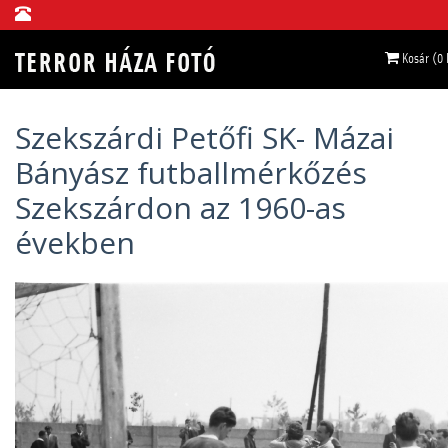
Kosár (0
Szekszárdi Petőfi SK- Mázai
Bányász futballmérkőzés
Szekszárdon az 1960-as
években