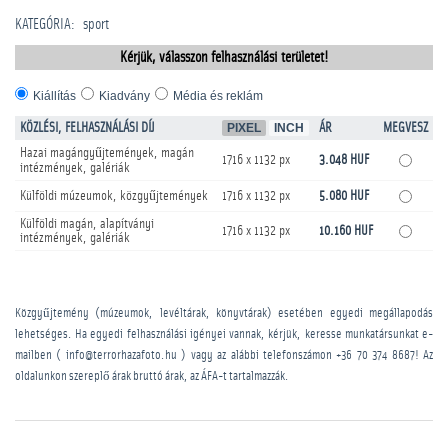
KATEGÓRIA
:
sport
Kérjük, válasszon felhasználási területet!
Kiállítás
Kiadvány
Média és reklám
KÖZLÉSI, FELHASZNÁLÁSI DÍJ
PIXEL
INCH
ÁR
MEGVESZ
Hazai magángyűjtemények, magán
1716 x 1132 px
3.048 HUF
intézmények, galériák
Külföldi múzeumok, közgyűjtemények
1716 x 1132 px
5.080 HUF
Külföldi magán, alapítványi
1716 x 1132 px
10.160 HUF
intézmények, galériák
Közgyűjtemény (múzeumok, levéltárak, könyvtárak) esetében egyedi megállapodás
lehetséges. Ha egyedi felhasználási igényei vannak, kérjük, keresse munkatársunkat e-
mailben ( info@terrorhazafoto.hu ) vagy az alábbi telefonszámon
+36 70 374 8687
! Az
oldalunkon szereplő árak bruttó árak, az ÁFA-t tartalmazzák.