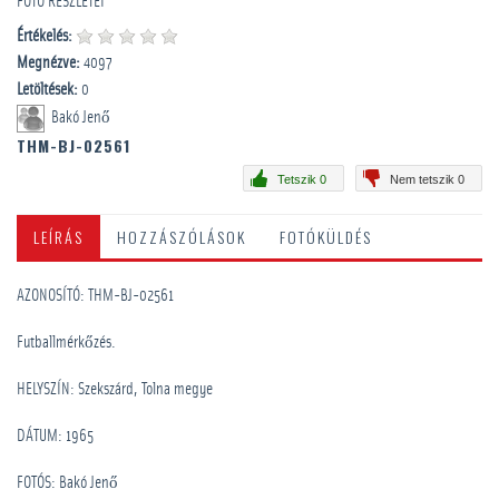
FOTÓ RÉSZLETEI
Értékelés:
Megnézve:
4097
Letöltések:
0
Bakó Jenő
THM-BJ-02561
Tetszik 0
Nem tetszik 0
LEÍRÁS
HOZZÁSZÓLÁSOK
FOTÓKÜLDÉS
AZONOSÍTÓ: THM-BJ-02561
Futballmérkőzés.
HELYSZÍN: Szekszárd, Tolna megye
DÁTUM: 1965
FOTÓS: Bakó Jenő