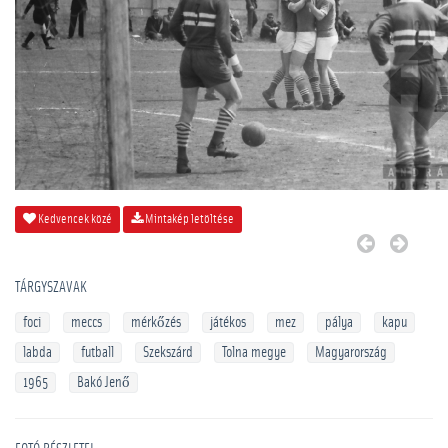
Kedvencek közé
Mintakép letöltése
TÁRGYSZAVAK
foci
meccs
mérkőzés
játékos
mez
pálya
kapu
labda
futball
Szekszárd
Tolna megye
Magyarország
1965
Bakó Jenő