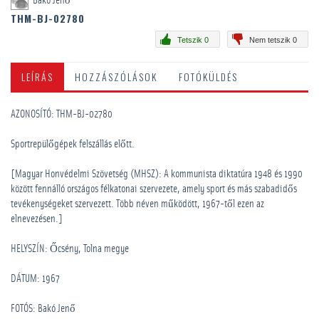
Bakó Jenő
THM-BJ-02780
Tetszik 0
Nem tetszik 0
LEÍRÁS
HOZZÁSZÓLÁSOK
FOTÓKÜLDÉS
AZONOSÍTÓ: THM-BJ-02780
Sportrepülőgépek felszállás előtt.
[Magyar Honvédelmi Szövetség (MHSZ): A kommunista diktatúra 1948 és 1990
között fennálló országos félkatonai szervezete, amely sport és más szabadidős
tevékenységeket szervezett. Több néven működött, 1967-től ezen az
elnevezésen.]
HELYSZÍN: Őcsény, Tolna megye
DÁTUM: 1967
FOTÓS: Bakó Jenő