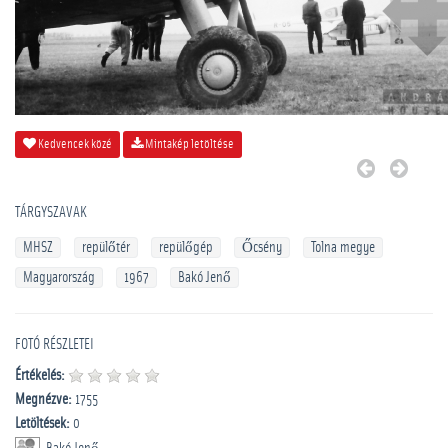
Kedvencek közé
Mintakép letöltése
TÁRGYSZAVAK
MHSZ
repülőtér
repülőgép
Őcsény
Tolna megye
Magyarország
1967
Bakó Jenő
FOTÓ RÉSZLETEI
Értékelés:
Megnézve:
1755
Letöltések:
0