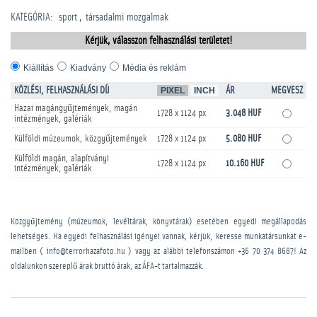
KATEGÓRIA
:
sport
­társadalmi mozgalmak
Kérjük, válasszon felhasználási területet!
Kiállítás
Kiadvány
Média és reklám
KÖZLÉSI, FELHASZNÁLÁSI DÍJ
PIXEL
INCH
ÁR
MEGVESZ
Hazai magángyűjtemények, magán
1728 x 1124 px
3.048 HUF
intézmények, galériák
Külföldi múzeumok, közgyűjtemények
1728 x 1124 px
5.080 HUF
Külföldi magán, alapítványi
1728 x 1124 px
10.160 HUF
intézmények, galériák
Közgyűjtemény (múzeumok, levéltárak, könyvtárak) esetében egyedi megállapodás
lehetséges. Ha egyedi felhasználási igényei vannak, kérjük, keresse munkatársunkat e-
mailben ( info@terrorhazafoto.hu ) vagy az alábbi telefonszámon
+36 70 374 8687
! Az
oldalunkon szereplő árak bruttó árak, az ÁFA-t tartalmazzák.