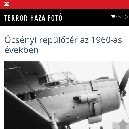
Kosár (0
Őcsényi repülőtér az 1960-as
években