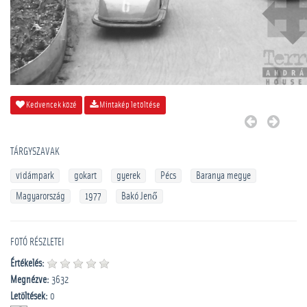
Kedvencek közé
Mintakép letöltése
TÁRGYSZAVAK
vidámpark
gokart
gyerek
Pécs
Baranya megye
Magyarország
1977
Bakó Jenő
FOTÓ RÉSZLETEI
Értékelés:
Megnézve:
3632
Letöltések:
0