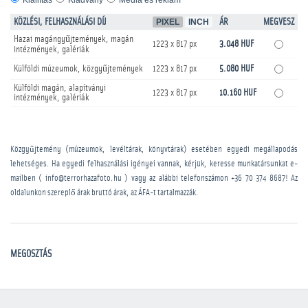
Kiállítás
Kiadvány
Média és reklám
KÖZLÉSI, FELHASZNÁLÁSI DÍJ
PIXEL
INCH
ÁR
MEGVESZ
Hazai magángyűjtemények, magán
1223 x 817 px
3.048 HUF
intézmények, galériák
Külföldi múzeumok, közgyűjtemények
1223 x 817 px
5.080 HUF
Külföldi magán, alapítványi
1223 x 817 px
10.160 HUF
intézmények, galériák
Közgyűjtemény (múzeumok, levéltárak, könyvtárak) esetében egyedi megállapodás
lehetséges. Ha egyedi felhasználási igényei vannak, kérjük, keresse munkatársunkat e-
mailben ( info@terrorhazafoto.hu ) vagy az alábbi telefonszámon
+36 70 374 8687
! Az
oldalunkon szereplő árak bruttó árak, az ÁFA-t tartalmazzák.
MEGOSZTÁS