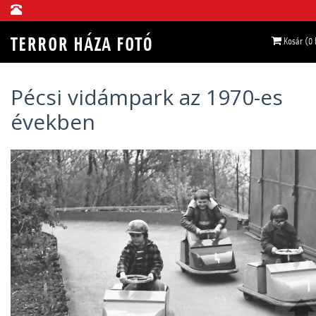
Kosár (0
Pécsi vidámpark az 1970-es
években