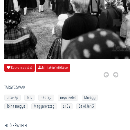
Kedvencek közé
Mintakép letöltése
TÁRGYSZAVAK
utcakép
falu
néprajz
népviselet
Mórágy
Tolna megye
Magyarország
1982
Bakó Jenő
FOTÓ RÉSZLETEI