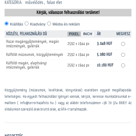
KATEGÓRIA
:
művelődés
falusi élet
Kérjük, válasszon felhasználási területet!
Kiállítás
Kiadvány
Média és reklám
KÖZLÉSI, FELHASZNÁLÁSI DÍJ
PIXEL
INCH
ÁR
MEGVESZ
Hazai magángyűjtemények, magán
2592 x 1944 px
3.048 HUF
intézmények, galériák
Külföldi múzeumok, közgyűjtemények
2592 x 1944 px
5.080 HUF
Külföldi magán, alapítványi
2592 x 1944 px
10.160 HUF
intézmények, galériák
Közgyűjtemény (múzeumok, levéltárak, könyvtárak) esetében egyedi megállapodás
lehetséges. Ha egyedi felhasználási igényei vannak, kérjük, keresse munkatársunkat e-
mailben ( info@terrorhazafoto.hu ) vagy az alábbi telefonszámon
+36 70 374 8687
! Az
oldalunkon szereplő árak bruttó árak, az ÁFA-t tartalmazzák.