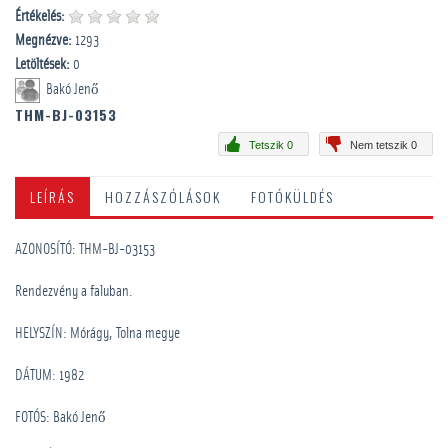
Értékelés:
Megnézve:
1293
Letöltések:
0
Bakó Jenő
THM-BJ-03153
Tetszik 0
Nem tetszik 0
LEÍRÁS
HOZZÁSZÓLÁSOK
FOTÓKÜLDÉS
AZONOSÍTÓ: THM-BJ-03153
Rendezvény a faluban.
HELYSZÍN: Mórágy, Tolna megye
DÁTUM: 1982
FOTÓS: Bakó Jenő