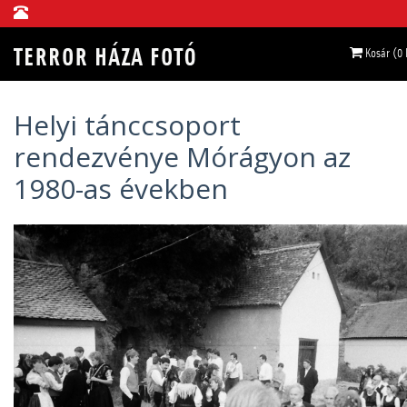
Kosár (0
Helyi tánccsoport
rendezvénye Mórágyon az
1980-as években