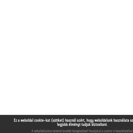
Ez a weboldal cookie-kat (sütiket) használ azért, hogy weboldalunk használata s
legjobb élményt tudjuk biztosítani.
A weboldalunkon történő további böngészéssel hozzájárul a cookie-k használatához