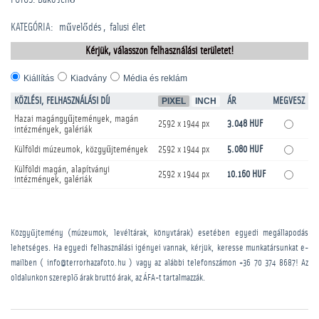
KATEGÓRIA
:
művelődés
falusi élet
Kérjük, válasszon felhasználási területet!
Kiállítás
Kiadvány
Média és reklám
KÖZLÉSI, FELHASZNÁLÁSI DÍJ
PIXEL
INCH
ÁR
MEGVESZ
Hazai magángyűjtemények, magán
2592 x 1944 px
3.048 HUF
intézmények, galériák
Külföldi múzeumok, közgyűjtemények
2592 x 1944 px
5.080 HUF
Külföldi magán, alapítványi
2592 x 1944 px
10.160 HUF
intézmények, galériák
Közgyűjtemény (múzeumok, levéltárak, könyvtárak) esetében egyedi megállapodás
lehetséges. Ha egyedi felhasználási igényei vannak, kérjük, keresse munkatársunkat e-
mailben ( info@terrorhazafoto.hu ) vagy az alábbi telefonszámon
+36 70 374 8687
! Az
oldalunkon szereplő árak bruttó árak, az ÁFA-t tartalmazzák.