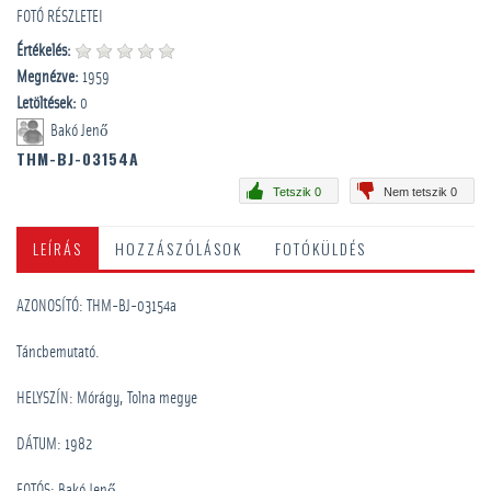
FOTÓ RÉSZLETEI
Értékelés:
Megnézve:
1959
Letöltések:
0
Bakó Jenő
THM-BJ-03154A
Tetszik 0
Nem tetszik 0
LEÍRÁS
HOZZÁSZÓLÁSOK
FOTÓKÜLDÉS
AZONOSÍTÓ: THM-BJ-03154a
Táncbemutató.
HELYSZÍN: Mórágy, Tolna megye
DÁTUM: 1982
FOTÓS: Bakó Jenő