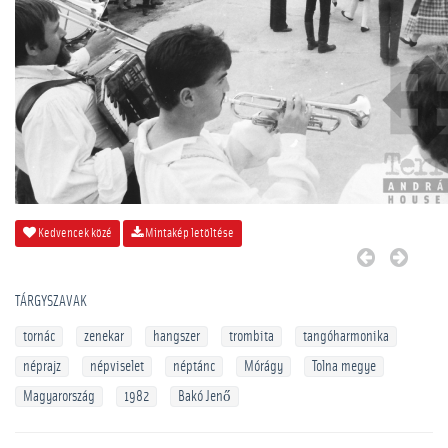
Kedvencek közé
Mintakép letöltése
TÁRGYSZAVAK
tornác
zenekar
hangszer
trombita
tangóharmonika
néprajz
népviselet
néptánc
Mórágy
Tolna megye
Magyarország
1982
Bakó Jenő