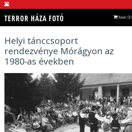
Kosár (0
Helyi tánccsoport
rendezvénye Mórágyon az
1980-as években