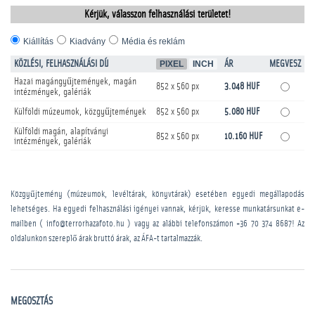
Kérjük, válasszon felhasználási területet!
Kiállítás
Kiadvány
Média és reklám
KÖZLÉSI, FELHASZNÁLÁSI DÍJ
PIXEL
INCH
ÁR
MEGVESZ
Hazai magángyűjtemények, magán
852 x 560 px
3.048 HUF
intézmények, galériák
Külföldi múzeumok, közgyűjtemények
852 x 560 px
5.080 HUF
Külföldi magán, alapítványi
852 x 560 px
10.160 HUF
intézmények, galériák
Közgyűjtemény (múzeumok, levéltárak, könyvtárak) esetében egyedi megállapodás
lehetséges. Ha egyedi felhasználási igényei vannak, kérjük, keresse munkatársunkat e-
mailben ( info@terrorhazafoto.hu ) vagy az alábbi telefonszámon
+36 70 374 8687
! Az
oldalunkon szereplő árak bruttó árak, az ÁFA-t tartalmazzák.
MEGOSZTÁS