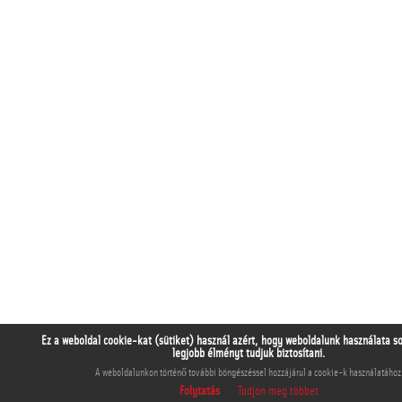
Ez a weboldal cookie-kat (sütiket) használ azért, hogy weboldalunk használata s
legjobb élményt tudjuk biztosítani.
A weboldalunkon történő további böngészéssel hozzájárul a cookie-k használatához
Folytatás
Tudjon meg többet