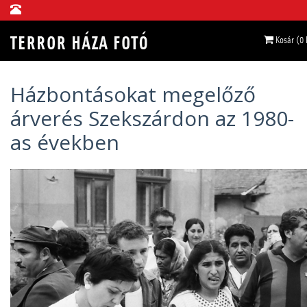
Kosár (0
Házbontásokat megelőző
árverés Szekszárdon az 1980-
as években