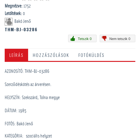
Megnézve:
1752
Letöltések:
0
Bakó Jenő
THM-BJ-03286
Tetszik 0
Nem tetszik 0
LEÍRÁS
HOZZÁSZÓLÁSOK
FOTÓKÜLDÉS
AZONOSÍTÓ: THM-BJ-03286
Szerződéskötés az árverésen.
HELYSZÍN: Szekszárd, Tolna megye
DÁTUM: 1985
FOTÓS: Bakó Jenő
KATEGÓRIA
:
szociális helyzet