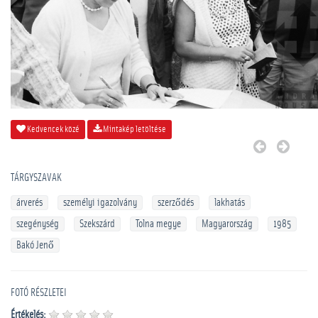
Kedvencek közé
Mintakép letöltése
TÁRGYSZAVAK
árverés
személyi igazolvány
szerződés
lakhatás
szegénység
Szekszárd
Tolna megye
Magyarország
1985
Bakó Jenő
FOTÓ RÉSZLETEI
Értékelés: