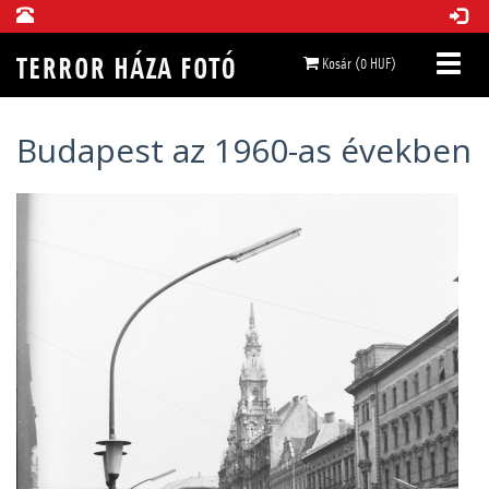
Kosár (0 HUF)
Budapest az 1960-as években