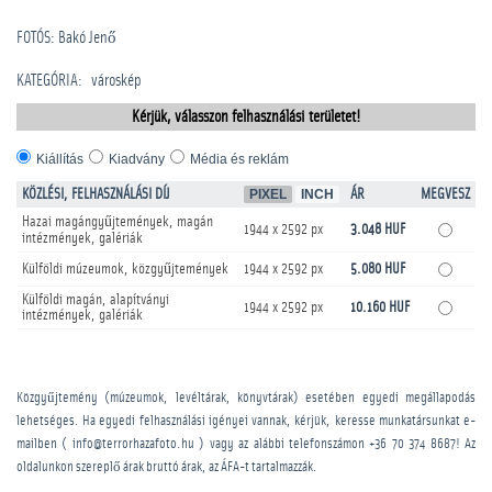
FOTÓS: Bakó Jenő
KATEGÓRIA
:
városkép
Kérjük, válasszon felhasználási területet!
Kiállítás
Kiadvány
Média és reklám
KÖZLÉSI, FELHASZNÁLÁSI DÍJ
PIXEL
INCH
ÁR
MEGVESZ
Hazai magángyűjtemények, magán
1944 x 2592 px
3.048 HUF
intézmények, galériák
Külföldi múzeumok, közgyűjtemények
1944 x 2592 px
5.080 HUF
Külföldi magán, alapítványi
1944 x 2592 px
10.160 HUF
intézmények, galériák
Közgyűjtemény (múzeumok, levéltárak, könyvtárak) esetében egyedi megállapodás
lehetséges. Ha egyedi felhasználási igényei vannak, kérjük, keresse munkatársunkat e-
mailben ( info@terrorhazafoto.hu ) vagy az alábbi telefonszámon
+36 70 374 8687
! Az
oldalunkon szereplő árak bruttó árak, az ÁFA-t tartalmazzák.