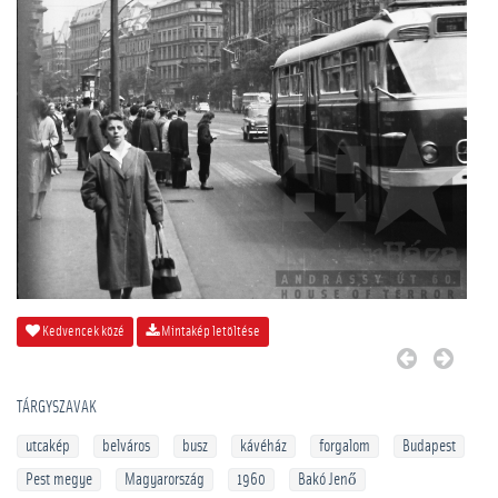
Kedvencek közé
Mintakép letöltése
TÁRGYSZAVAK
utcakép
belváros
busz
kávéház
forgalom
Budapest
Pest megye
Magyarország
1960
Bakó Jenő