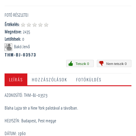
FOTÓ RÉSZLETEI
Értékelés:
Megnézve:
2435
Letöltések:
0
Bakó Jenő
THM-BJ-03573
Tetszik 0
Nem tetszik 0
LEÍRÁS
HOZZÁSZÓLÁSOK
FOTÓKÜLDÉS
AZONOSÍTÓ: THM-BJ-03573
Blaha Lujza tér a New York palotával a távolban.
HELYSZÍN: Budapest, Pest megye
DÁTUM: 1960