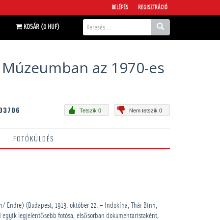
BELÉPÉS
REGISZTRÁCIÓ
KOSÁR (0 HUF)
ám Múzeumban az 1970-es
03706
Tetszik 0
Nem tetszik 0
FOTÓKÜLDÉS
/ Endre) (Budapest, 1913. október 22. – Indokína, Thái Bình,
ad egyik legjelentősebb fotósa, elsősorban dokumentaristaként,