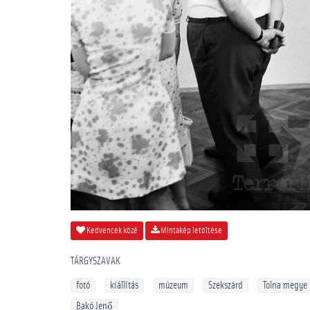
Kedvencek közé
Mintakép letöltése
TÁRGYSZAVAK
fotó
kiállítás
múzeum
Szekszárd
Tolna megye
Bakó Jenő