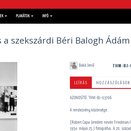
MEK
PLAKÁTOK
INFÓ
ás a szekszárdi Béri Balogh Ád
THM-BJ-
Bakó Jenő
LEÍRÁS
HOZZÁSZÓLÁSOK
AZONOSÍTÓ: THM-BJ-03706
A rendezvény közönsége.
[Robert Capa (eredeti nevén Friedman/n
1954. május 25.) fotográfus. A 20. száz