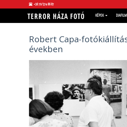
+36 70/374 86 87
KÉPEK
DIAFIL
Robert Capa-fotókiállít
években