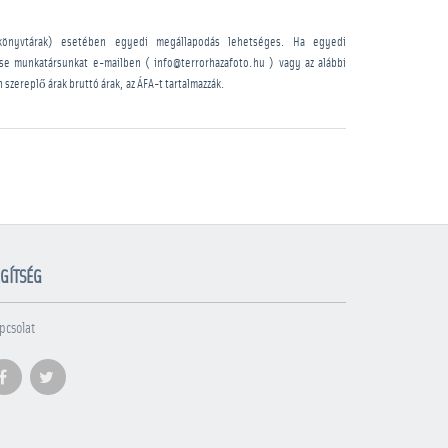
könyvtárak) esetében egyedi megállapodás lehetséges. Ha egyedi
sse munkatársunkat e-mailben ( info@terrorhazafoto.hu ) vagy az alábbi
n szereplő árak bruttó árak, az ÁFA-t tartalmazzák.
GÍTSÉG
pcsolat