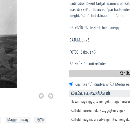
haditudósítóként tartják számon, öt csat
második világháború európai hadszínter
megbízásából Indokínában fotózott, aho
HELYSZÍN: Szekszárd, Tolna megye
DÁTUM: 1976
FOTÓS: Bakó Jenő
KATEGÓRIA
:
művelődés
Kérjük,
Kiállítás
Kiadvány
Média és
KÖZLÉSI, FELHASZNÁLÁSI DÍJ
Hazai magángyűjtemények, magán intéz
Külföldi múzeumok, közgyűjtemények
Magyarország
1976
Külföldi magán, alapítványi intézmények,