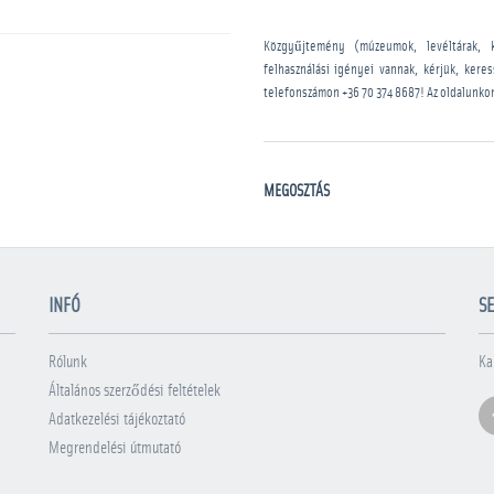
Közgyűjtemény (múzeumok, levéltárak, 
felhasználási igényei vannak, kérjük, kere
telefonszámon
+36 70 374 8687
! Az oldalunko
MEGOSZTÁS
INFÓ
SE
Rólunk
Ka
Általános szerződési feltételek
Adatkezelési tájékoztató
Megrendelési útmutató