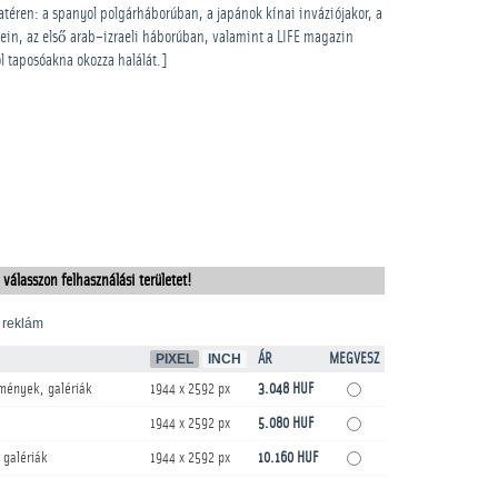
atéren: a spanyol polgárháborúban, a japánok kínai inváziójakor, a
ein, az első arab–izraeli háborúban, valamint a LIFE magazin
l taposóakna okozza halálát.]
 válasszon felhasználási területet!
 reklám
PIXEL
INCH
ÁR
MEGVESZ
mények, galériák
1944 x 2592 px
3.048 HUF
1944 x 2592 px
5.080 HUF
 galériák
1944 x 2592 px
10.160 HUF